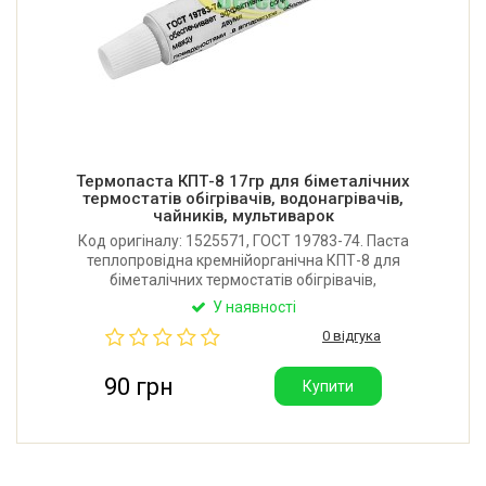
Термопаста КПТ-8 17гр для біметалічних
термостатів обігрівачів, водонагрівачів,
чайників, мультиварок
Код оригіналу: 1525571, ГОСТ 19783-74. Паста
теплопровідна кремнійорганічна КПТ-8 для
біметалічних термостатів обігрівачів,
водонагрівачів, чайників, мультиварок, кофемашин,
У наявності
хлібопічок. Робоча температура: -60/+180°C. Об'єм:
0 відгука
17 грам.
90 грн
Купити