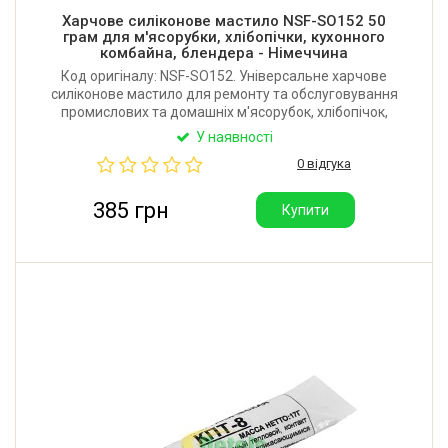
Харчове силіконове мастило NSF-SO152 50
грам для м'ясорубки, хлібопічки, кухонного
комбайна, блендера - Німеччина
Код оригіналу: NSF-SO152. Універсальне харчове
силіконове мастило для ремонту та обслуговування
промислових та домашніх м'ясорубок, хлібопічок,
кухонних комбайнів, блендерів. Об'єм: 50 грам.
У наявності
Харчовий допуск: NSF H1. Виробник: Німеччина.
0 відгука
385 грн
Купити