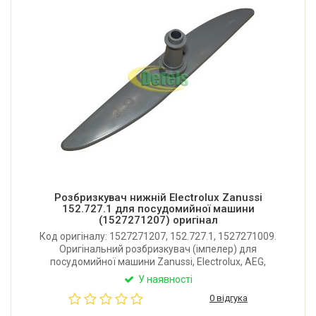
Розбризкувач нижній Electrolux Zanussi
152.727.1 для посудомийної машини
(1527271207) оригінал
Код оригіналу: 1527271207, 152.727.1, 1527271009.
Оригінальний розбризкувач (імпелер) для
посудомийної машини Zanussi, Electrolux, AEG,
Privileg. Довжина: 340 мм. Виробник: Італія.
У наявності
0 відгука