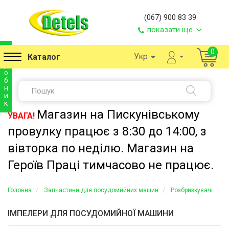
(067) 900 83 39
показати ще
в
0
Укр
Каталог
и
р
о
б
н
и
к
Магазин на Пискунівському
УВАГА!
провулку працює з 8:30 до 14:00, з
вівторка по неділю. Магазин на
Героїв Праці тимчасово не працює.
Головна
Запчастини для посудомийних машин
Розбризкувачі
ІМПЕЛЕРИ ДЛЯ ПОСУДОМИЙНОЇ МАШИНИ