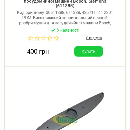
посудомийної машини Bosch, Siemens
(611388)
Код оригіналу: 00611388, 611388, 436711, 2.1 2301
POM. Високоякісний неоригінальний верхній
розбризкувач для посудомийної машини Bosch,
Siemens, Neff, Constructa, Blaupunkt, Zelmer,
У наявності
Kuppersbush. Виробник: Китай.
0 відгука
400 грн
Купити