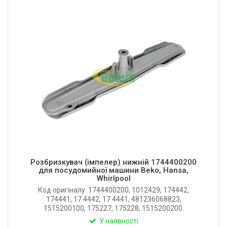
Розбризкувач (імпелер) нижній 1744400200
для посудомийної машини Beko, Hansa,
Whirlpool
Код оригіналу: 1744400200, 1012429, 174442,
174441, 17 4442, 17 4441, 481236068823,
1515200100, 175227, 175228, 1515200200.
Оригінальний нижній розбризкувач для
У наявності
посудомийної машини Beko, Hansa, Whirlpool,