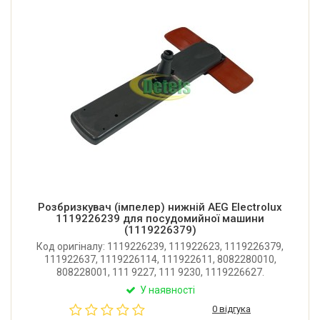
Розбризкувач (імпелер) нижній AEG Electrolux
1119226239 для посудомийної машини
(1119226379)
Код оригіналу: 1119226239, 111922623, 1119226379,
111922637, 1119226114, 111922611, 8082280010,
808228001, 111 9227, 111 9230, 1119226627.
Оригінальний нижній розбризкувач для
У наявності
посудомийної машини AEG, Electrolux, Husqvarna.
0 відгука
Виробник: Італія.