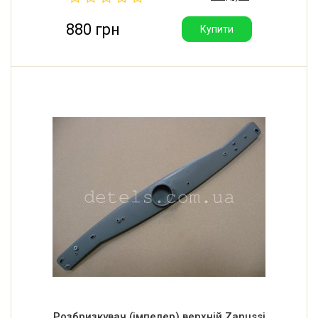
880 грн
Купити
Розбризкувач (імпелер) верхній Zanussi