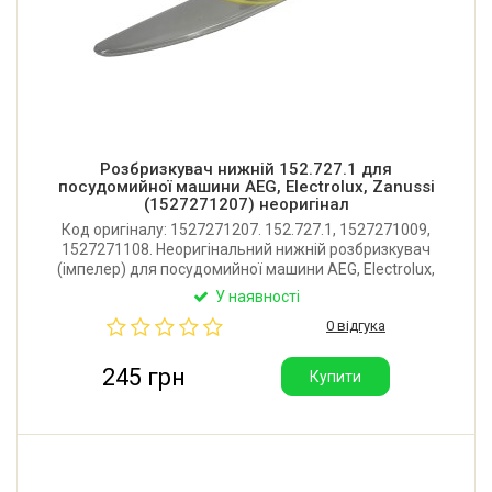
Розбризкувач нижній 152.727.1 для
посудомийної машини AEG, Electrolux, Zanussi
(1527271207) неоригінал
Код оригіналу: 1527271207. 152.727.1, 1527271009,
1527271108. Неоригінальний нижній розбризкувач
(імпелер) для посудомийної машини AEG, Electrolux,
Zanussi, Privileg. Довжина: 340 мм. Виробник: Китай.
У наявності
0 відгука
245 грн
Купити