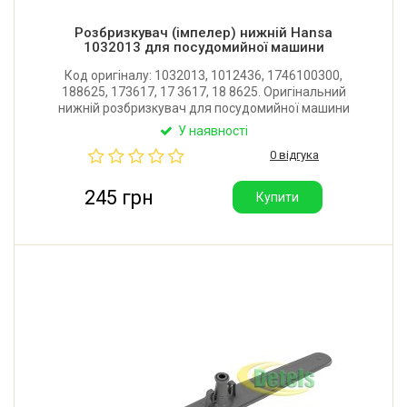
Розбризкувач (імпелер) нижній Hansa
1032013 для посудомийної машини
Код оригіналу: 1032013, 1012436, 1746100300,
188625, 173617, 17 3617, 18 8625. Оригінальний
нижній розбризкувач для посудомийної машини
Hansa, Amica. Довжина: 460 мм. Виробник:
У наявності
Туреччина.
0 відгука
245 грн
Купити