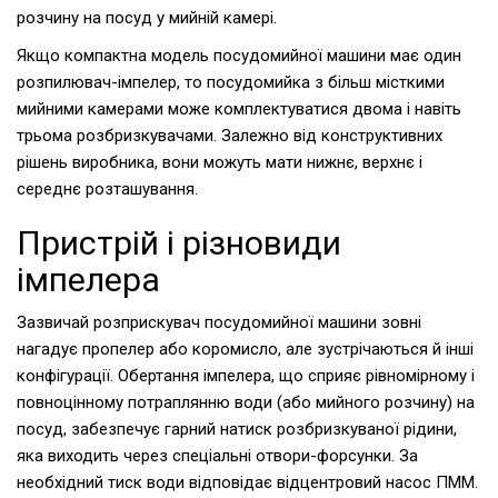
розчину на посуд у мийній камері.
Якщо компактна модель посудомийної машини має один
розпилювач-імпелер, то посудомийка з більш місткими
мийними камерами може комплектуватися двома і навіть
трьома розбризкувачами. Залежно від конструктивних
рішень виробника, вони можуть мати нижнє, верхнє і
середнє розташування.
Пристрій і різновиди
імпелера
Зазвичай розприскувач посудомийної машини зовні
нагадує пропелер або коромисло, але зустрічаються й інші
конфігурації. Обертання імпелера, що сприяє рівномірному і
повноцінному потраплянню води (або мийного розчину) на
посуд, забезпечує гарний натиск розбризкуваної рідини,
яка виходить через спеціальні отвори-форсунки. За
необхідний тиск води відповідає відцентровий насос ПММ.