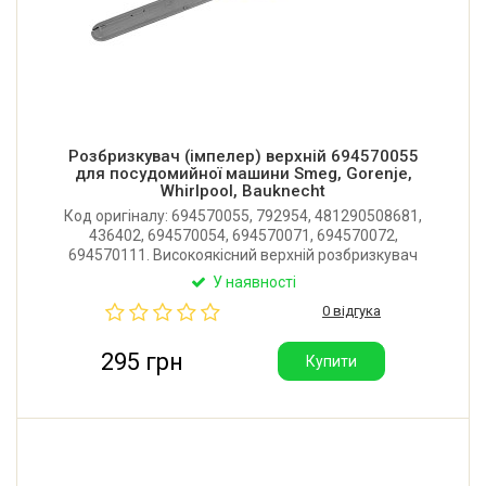
Розбризкувач (імпелер) верхній 694570055
для посудомийної машини Smeg, Gorenje,
Whirlpool, Bauknecht
Код оригіналу: 694570055, 792954, 481290508681,
436402, 694570054, 694570071, 694570072,
694570111. Високоякісний верхній розбризкувач
(імпелер) для посудомийної машини Smeg, Gorenje,
У наявності
Whirlpool, Bauknecht, Kuppersbusch. Довжина: 452
0 відгука
мм. Виробник: Китай.
295 грн
Купити