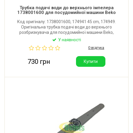
Трубка подачі води до верхнього імпелера
1738001600 для посудомийної машини Beko
Код оригіналу: 1738001600, 174941 45 cm, 174949.
Оригінальна трубка подачі води до верхнього
розбризкувача для посудомийної машини Beko,
Whirlpool, Bauknecht, Hansa, Amica, Brandt, Fagor,
У наявності
Blomberg, Arcelik, Arctic, Grundig. Виробник:
0 відгука
Туреччина.
730 грн
Купити