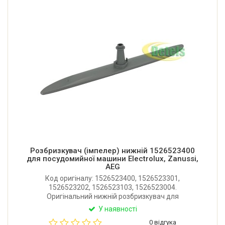
Розбризкувач (імпелер) нижній 1526523400
для посудомийної машини Electrolux, Zanussi,
AEG
Код оригіналу: 1526523400, 1526523301,
1526523202, 1526523103, 1526523004.
Оригінальний нижній розбризкувач для
посудомийної машини Electrolux, Zanussi, AEG,
У наявності
Privileg. Довжина: 470 мм. Виробник: Італія.
0 відгука