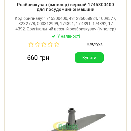
Розбризкувач (імпелер) верхній 1745300400
для посудомийної машини
Код оригіналу: 1745300400, 481236068824, 1009577,
32X2778, C00312999, 174391, 17 4391, 174392, 17
4392. Оригінальний верхній розбризкувач (імпелер)
для посудомийної машини Beko, Blomberg, Whirlpool,
У наявності
Bauknecht, Hansa, Amica. Довжина: 355 мм.
0 відгука
Виробник: Туреччина.
660 грн
Купити