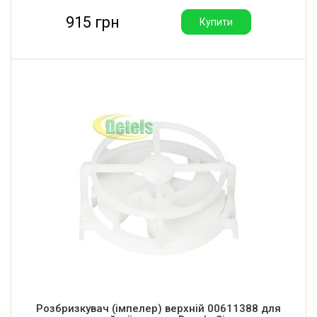
915 грн
Купити
Розбризкувач (імпелер) верхній 00611388 для