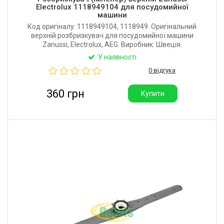
Electrolux 1118949104 для посудомийної
машини
Код оригіналу: 1118949104, 1118949. Оригінальний
верхній розбризкувач для посудомийної машини
Zanussi, Electrolux, AEG. Виробник: Швеція.
Постачається в оригінальній упаковці Electrolux.
У наявності
0 відгука
360 грн
Купити