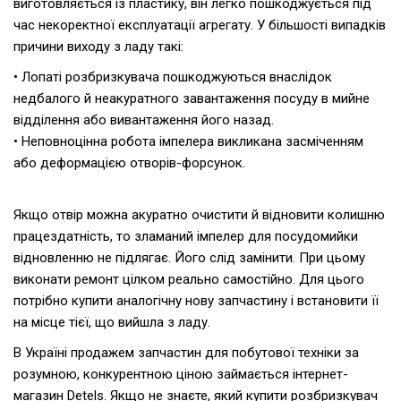
виготовляється із пластику, він легко пошкоджується під
час некоректної експлуатації агрегату. У більшості випадків
причини виходу з ладу такі:
• Лопаті розбризкувача пошкоджуються внаслідок
недбалого й неакуратного завантаження посуду в мийне
відділення або вивантаження його назад.
• Неповноцінна робота імпелера викликана засміченням
або деформацією отворів-форсунок.
Якщо отвір можна акуратно очистити й відновити колишню
працездатність, то зламаний імпелер для посудомийки
відновленню не підлягає. Його слід замінити. При цьому
виконати ремонт цілком реально самостійно. Для цього
потрібно купити аналогічну нову запчастину і встановити її
на місце тієї, що вийшла з ладу.
В Україні продажем запчастин для побутової техніки за
розумною, конкурентною ціною займається інтернет-
магазин Detels. Якщо не знаєте, який купити розбризкувач