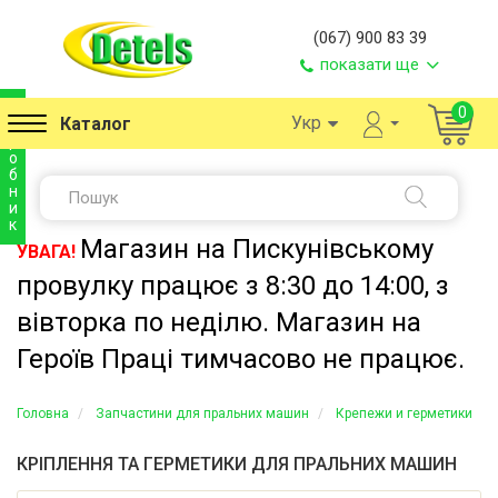
(067) 900 83 39
показати ще
в
0
Укр
Каталог
и
р
о
б
н
и
к
Магазин на Пискунівському
УВАГА!
провулку працює з 8:30 до 14:00, з
вівторка по неділю. Магазин на
Героїв Праці тимчасово не працює.
Головна
Запчастини для пральних машин
Крепежи и герметики
КРІПЛЕННЯ ТА ГЕРМЕТИКИ ДЛЯ ПРАЛЬНИХ МАШИН