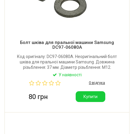
Болт шківа для пральної машини Samsung
DC97-06080A
Код оригіналу: DC97-06080A. Неоригінальний болт
шківа для пральної машини Samsung. Довжина
різьблення: 37 мм. Діаметр різьблення: М12.
Матеріал: нержавіюча сталь. Постачається в
У наявності
комплекті зі звичайною шайбою та пружинною
0 відгука
шайбою (гровером).
80 грн
Купити