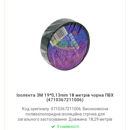
Ізолента 3М 19*0,13mm 18 метрів чорна ПВХ
(4710367211006)
Код оригіналу: 4710367211006. Високоякісна
полівінілхлоридна ізоляційна стрічка для
загального застосування. Довжина: 18,29 метрів
(20 ярдів). Ширина: 19 мм. Товщина: 0,13 мм.
У наявності
Міцність на розрив: >20 Н/10 мм. Колір: чорний.