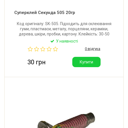
Суперклей Секунда 505 20гр
Код оригіналу: SK-505. Підходить для склеювання
гуми, пластмаси, металу, порцеляни, кераміки,
дерева, шкіри, пробки, картону. Клейкість: 30-50
CPS. Вага: 20 грам. Первинний час склеювання — 3-
У наявності
30 секунд. Час повного склеювання (максимальна
0 відгука
міцність) — 2 години.
30 грн
Купити