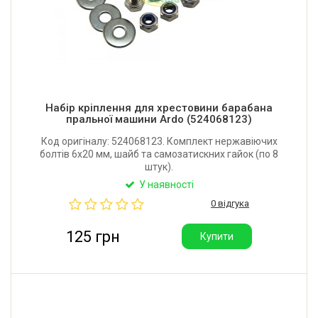
Набір кріплення для хрестовини барабана
пральної машини Ardo (524068123)
Код оригіналу: 524068123. Комплект нержавіючих
болтів 6x20 мм, шайб та самозатискних гайок (по 8
штук).
У наявності
0 відгука
125 грн
Купити