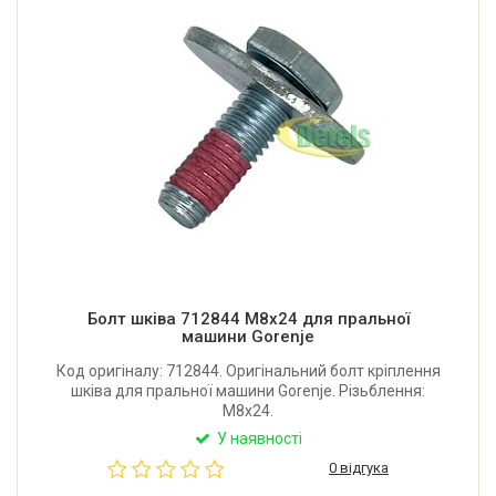
Болт шківа 712844 М8x24 для пральної
машини Gorenje
Код оригіналу: 712844. Оригінальний болт кріплення
шківа для пральної машини Gorenje. Різьблення:
М8x24.
У наявності
0 відгука