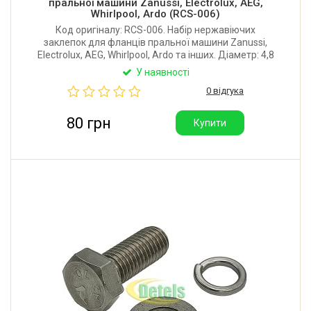
пральної машини Zanussi, Electrolux, AEG,
Whirlpool, Ardo (RCS-006)
Код оригіналу: RCS-006. Набір нержавіючих
заклепок для фланців пральної машини Zanussi,
Electrolux, AEG, Whirlpool, Ardo та інших. Діаметр: 4,8
мм. Довжина: 8 мм. Шляпка: 8 мм. Клепальний
У наявності
пістолет має бути гарної якості, тому що заклепки
0 відгука
дуже міцні.
80 грн
Купити