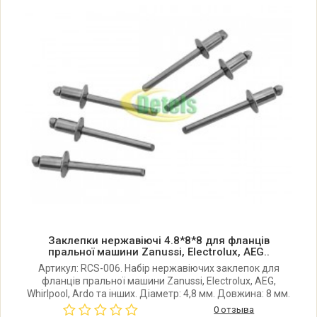
Whirlpool ATE814TFR F006701
Whirlpool AWA 1000 856110029200
Whirlpool AWA 1000 856110029203
Whirlpool AWA 1019
Whirlpool AWA 1019 856110129090
Whirlpool AWA 1019 856110129097
Заклепки нержавіючі 4.8*8*8 для фланців
Whirlpool AWA 1080
пральної машини Zanussi, Electrolux, AEG..
Артикул: RCS-006. Набір нержавіючих заклепок для
фланців пральної машини Zanussi, Electrolux, AEG,
Whirlpool AWA 1080 856110829300
Whirlpool, Ardo та інших. Діаметр: 4,8 мм. Довжина: 8 мм.
Шляпка: 8 мм. Клепальний пістолет має бути гарної
0 отзыва