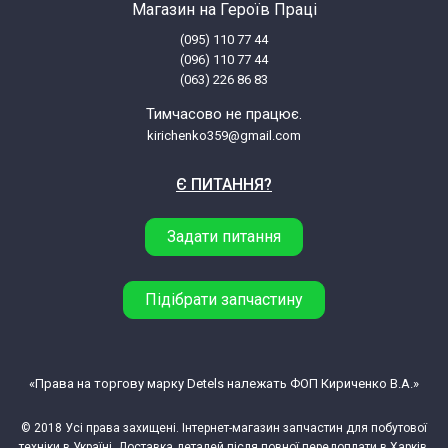
Магазин на Героїв Праці
(095) 110 77 44
Whirlpool AWA 5051 856150529118
(096) 110 77 44
(063) 226 86 83
Whirlpool AWA 5061 856150629110
Тимчасово не працює.
kirichenko359@gmail.com
Whirlpool AWA 5061 856150629111
Є ПИТАННЯ?
Whirlpool AWA 5061 856150629113
Задати питання
Whirlpool AWA 5065 856150629250
Підібрати запчастину
Whirlpool AWA 5065 856150629253
Whirlpool AWA 5067 856150629270
«Права на торгову марку Detels належать ФОП Кириченко В.А.»
© 2018 Усі права захищені. Інтернет-магазин запчастин для побутової
Whirlpool AWA 5067 856150629274
техніки в Україні. Доставка деталей після повної передоплати в Харків,