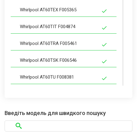
Whirlpool AT60TEX F005365
Whirlpool AT60TIT F004874
Whirlpool AT60TRA F005461
Whirlpool AT60TSK F006546
Whirlpool AT60TU F008381
Whirlpool AT611FR F004878
Whirlpool AT622TFR F004879
Введіть модель для швидкого пошуку
Whirlpool AT643TFR F004880