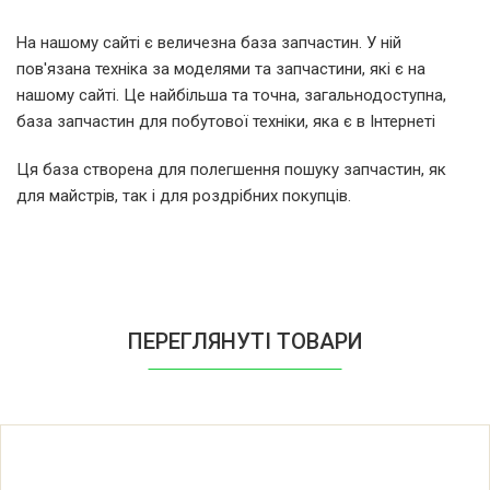
Whirlpool AT801TFR F004881
На нашому сайті є величезна база запчастин. У ній
пов'язана техніка за моделями та запчастини, які є на
Whirlpool AT80TEX F005366
нашому сайті. Це найбільша та точна, загальнодоступна,
база запчастин для побутової техніки, яка є в Інтернеті
Whirlpool AT80THCGR F005846
Ця база створена для полегшення пошуку запчастин, як
для майстрів, так і для роздрібних покупців.
Whirlpool ATE555TFR F006695
Whirlpool ATE612FR F006696
Whirlpool ATE644TFR F006698
ПЕРЕГЛЯНУТІ ТОВАРИ
Whirlpool ATE730FR F006699
Whirlpool ATE802TFR F006700