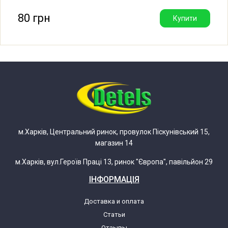
якості, тому що заклепки дуже міцні.
Whirlpool AWA 1080 856110829303
80 грн
Купити
Whirlpool AWA 1080 856110829304
Whirlpool AWA 1084
Whirlpool AWA 1084 856110829240
Whirlpool AWA 1084 856110829243
м.Харків, Центральний ринок, провулок Піскунівський 15,
магазин 14
Whirlpool AWA 5018
м.Харків, вул.Героїв Праці 13, ринок "Європа", павільйон 29
Whirlpool AWA 5018 856150129280
ІНФОРМАЦІЯ
Whirlpool AWA 5018 856150129283
Доставка и оплата
Статьи
Whirlpool AWA 5018 856150129284
Отзывы