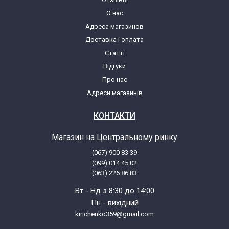
О нас
Адреса магазинов
Whirlpool AWA 5018 856150129287
Доставка і оплата
Статті
Whirlpool AWA 505
Відгуки
Про нас
Whirlpool AWA 505 856120529160
Адреси магазинів
Whirlpool AWA 5051
КОНТАКТИ
Магазин на Центральному ринку
Whirlpool AWA 5051 856150529110
(067) 900 83 39
(099) 014 45 02
Whirlpool AWA 5051 856150529111
(063) 226 86 83
Вт - Нд з 8:30 до 14:00
Whirlpool AWA 5051 856150529113
Пн - вихідний
kirichenko359@gmail.com
Whirlpool AWA 5051 856150529117