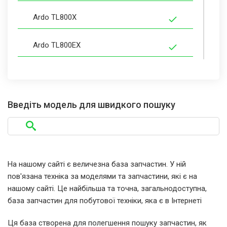
Ardo TL800X
Ardo TL800EX
Ardo TL800X-1
Ardo TL800EXPL
Введіть модель для швидкого пошуку
Ardo T80X
Ardo TL1000EXPL
На нашому сайті є величезна база запчастин. У ній
пов'язана техніка за моделями та запчастини, які є на
Asko W510D
нашому сайті. Це найбільша та точна, загальнодоступна,
база запчастин для побутової техніки, яка є в Інтернеті
Kaiser W40.10TLTe
Ця база створена для полегшення пошуку запчастин, як