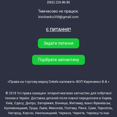
(063) 226 86 83
Zelmer ZMMA018XRU (A863107.04)
5900215024882
Тимчасово не працює.
kirichenko359@gmail.com
Zelmer Z5868A (586.8A)
Є ПИТАННЯ?
P0Z000005868A003B8
Задати питання
Zelmer Z8868 (886.8MP)
5900215000268
Підібрати запчастину
Zelmer Z88684MP (886.84MP)
5900215000275
«Права на торгову марку Detels належать ФОП Кириченко В.А.»
Zelmer Z88684SL (886.84SL)
5900215009872
© 2018 Усі права захищені. Інтернет-магазин запчастин для побутової
техніки в Україні. Доставка деталей після повної передоплати в Харків,
Київ, Одесу, Дніпро, Запоріжжя, Вінницю, Житомир, Івано Франківськ,
Zelmer Z8868SL (886.80)
Кропивницький, Луцьк, Львів, Миколаїв, Полтаву, Рівне, Суми, Тернопіль,
Ужгород, Херсон, Хмельницький, Черкаси, Чернігів, Чернівці та інші
5900215003115