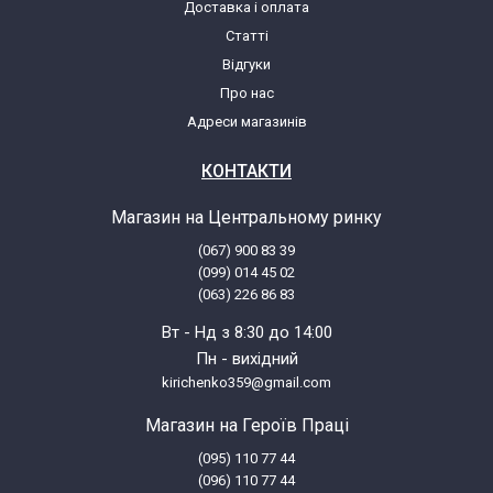
Доставка і оплата
5900215013541
Статті
Відгуки
Zelmer ZMM1488GRU (986.88)
Про нас
5900215513577
Адреси магазинів
Zelmer ZMM1488MRU (986.88)
КОНТАКТИ
5900215017778
Магазин на Центральному ринку
(067) 900 83 39
Zelmer ZMM1488SRU (986.88)
(099) 014 45 02
5900215013541
(063) 226 86 83
Вт - Нд з 8:30 до 14:00
Zelmer ZMM1488XRU (986.88)
Пн - вихідний
5900215014548
kirichenko359@gmail.com
Магазин на Героїв Праці
Zelmer ZMMA018X (A863107.00)
5900215012155
(095) 110 77 44
(096) 110 77 44