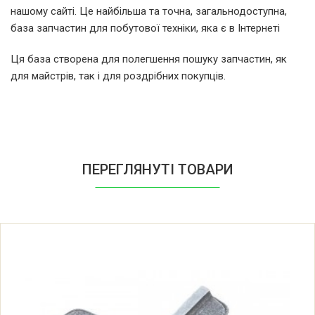
нашому сайті. Це найбільша та точна, загальнодоступна,
Zelmer Z98686 (986.86) 5900215003207
база запчастин для побутової техніки, яка є в Інтернеті
Zelmer ZMM0908GRU (886.8MP)
Ця база створена для полегшення пошуку запчастин, як
5900215513423
для майстрів, так і для роздрібних покупців.
Zelmer ZMM0908SRU (886.8MP)
5900215005461
Zelmer ZMM0908XRU (886.8)
ПЕРЕГЛЯНУТІ ТОВАРИ
5900215008158
Zelmer ZMM0984SRU (886.84MP)
5900215009889
Zelmer ZMM1480GRU (986.80)
5900215514581