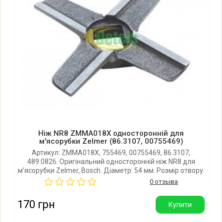
Zelmer ZMM1480GUA (986.80)
5900215514574
Zelmer ZMM1482SRU (986.82)
5900215019819
Zelmer ZMM1483BRU (986.83)
5900215514109
Zelmer ZMM1483GRU (986.83)
Ніж NR8 ZMMA018X односторонній для
5900215514116
м'ясорубки Zelmer (86.3107, 00755469)
Артикул: ZMMA018X, 755469, 00755469, 86.3107,
489.0826. Оригінальний односторонній ніж NR8 для
Zelmer ZMM1483SRU (986.83)
м'ясорубки Zelmer, Bosch. Діаметр: 54 мм. Розмір отвору:
5900215011462
10 х 10 мм. Товщина ножа: 9 мм. Під сітку 62 мм.
0 отзыва
Виробник: Польща.
170 грн
Купити
Zelmer ZMM1484SRU (986.84)
5900215019826