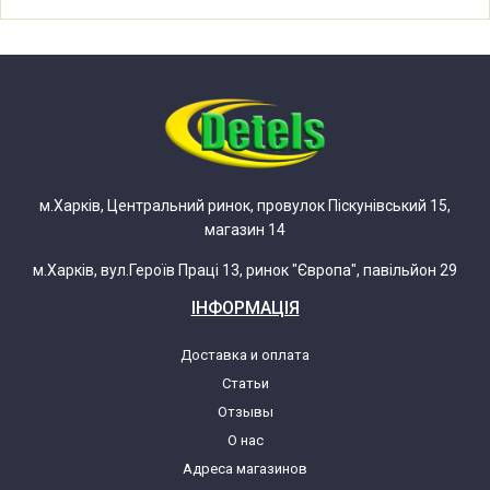
Zelmer ZMM1484XRU (986.84)
5900215018386
Zelmer ZMM1486GRU (986.86)
5900215514079
м.Харків, Центральний ринок, провулок Піскунівський 15,
Zelmer ZMM1486SRU (986.86)
магазин 14
5900215013527
м.Харків, вул.Героїв Праці 13, ринок "Європа", павільйон 29
ІНФОРМАЦІЯ
Zelmer ZMM1487SRU (986.87)
5900215013534
Доставка и оплата
Статьи
Zelmer ZMM1488BRU (986.88)
Отзывы
5900215513560
О нас
Адреса магазинов
Zelmer ZMM1488EUA (986.88)