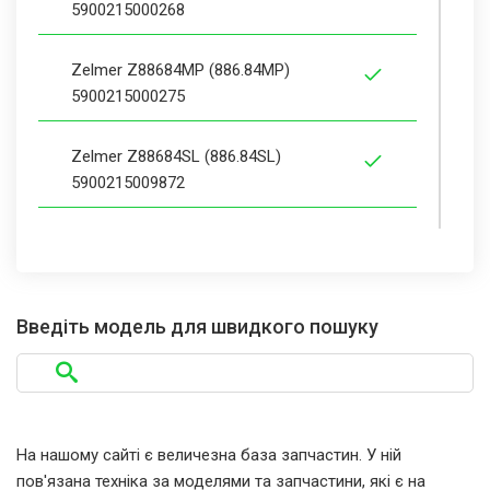
5900215000268
Zelmer Z88684MP (886.84MP)
5900215000275
Zelmer Z88684SL (886.84SL)
5900215009872
Zelmer Z8868SL (886.80)
5900215003115
Введіть модель для швидкого пошуку
Zelmer Z98683 (986.83) 5900215003085
Zelmer Z98684 (986.84) 5900215003191
Zelmer Z98685 (986.85) 5900215013510
На нашому сайті є величезна база запчастин. У ній
пов'язана техніка за моделями та запчастини, які є на