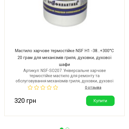
Мастило харчове термостійке NSF H1 -38...+300°C
20 грам для механізмів гриля, духовки, духової
шафи
Артикул: NSF-SO207. Універсальне харчове
термостійке мастило для ремонту та
обслуговування механізмів гриля, духовки, духової
шафи та іншого високотемпературного обладнання.
0 отзыва
Температурний діапазон від -38 до +300°C. Об'єм: 20
грам. Виробник: Німеччина.
320 грн
Купити