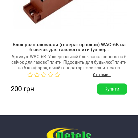
Блок розпалювання (генератор іскри) WAC-6B на
6 свічок для газової плити (універ..
Артикул: WAC-6B. Універсальний блок запалювання на 6
свічок для газової плити. Підходить для будь-якої плити
на 6 конфорок, в якій генератор іскри кріпиться на
шурупах. Виробник: Китай. Гарна якість.
0 отзыва
200 грн
Купити