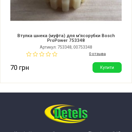
Bosch MFW68680
Bosch MFW68680/01
Втулка шнека (муфта) для м'ясорубки Bosch
Siemens MW67440
ProPower 753348
Артикул: 753348, 00753348
Siemens MW67440/01
0 отзыва
70 грн
Купити
Siemens MW67440GB
Siemens MW67440GB/01