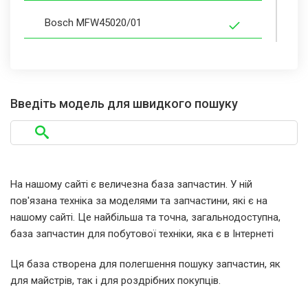
Bosch MFW45020/01
Bosch MFW45120
Bosch MFW45120(00)
Введіть модель для швидкого пошуку
Bosch MFW45120/01
Bosch MFW66020
На нашому сайті є величезна база запчастин. У ній
пов'язана техніка за моделями та запчастини, які є на
Bosch MFW66020/01
нашому сайті. Це найбільша та точна, загальнодоступна,
база запчастин для побутової техніки, яка є в Інтернеті
Bosch MFW66020GB
Ця база створена для полегшення пошуку запчастин, як
для майстрів, так і для роздрібних покупців.
Bosch MFW66020GB/01