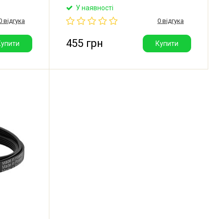
0,
Оригінальний ремінь приводу
У наявності
огом
барабана для пральної машини
0 відгука
0 відгука
070-
Атлант. Офіційно постачається з
387. Має 5
маркуванням 8EPH1160. Аналог
ременя Hutchinson 7PHE 1162.
455 грн
Купити
Купити
Виробник: Better (Польща).