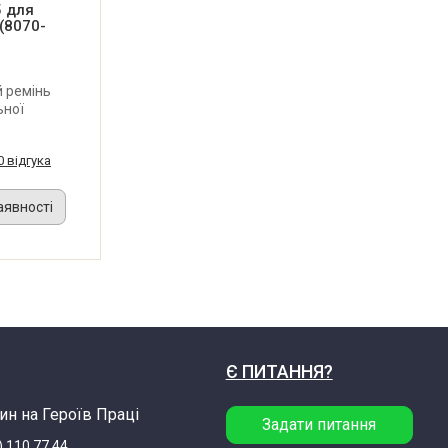
5 для
(8070-
 ремінь
ьної
Snap-On
тий з
0 відгука
обником
л
аявності
Є ПИТАННЯ?
ин на Героїв Праці
Задати питання
) 110 77 44