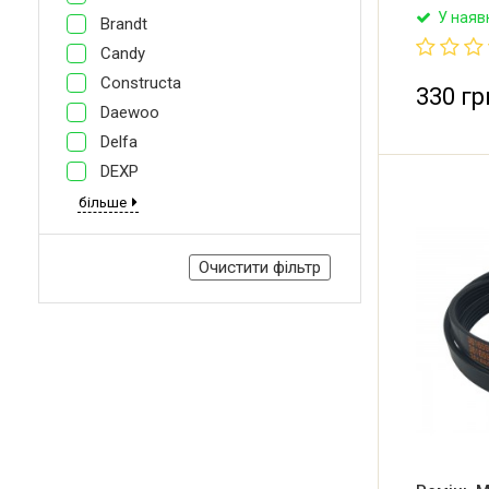
Неоригіна
У наяв
Brandt
барабана
Атлант. Є
Candy
Hutchinso
Constructa
8EPH1160.
330 гр
(Франція)
Daewoo
Delfa
DEXP
більше
Очистити фільтр