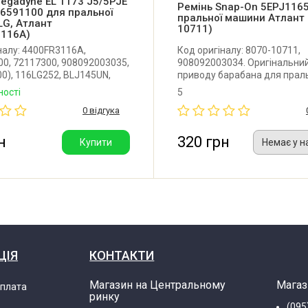
egadyne EL 1173 J5/5PJE
Ремінь Snap-On 5EPJ116
6591100 для пральної
пральної машини Атлант 
LG, Атлант
10711)
3116A)
налу: 4400FR3116A,
Код оригіналу: 8070-10711,
0, 72117300, 908092003035,
908092003034. Оригінальний
.00), 116LG252, BLJ145UN,
приводу барабана для прал
игінальний ремінь приводу
машини Атлант. Виробник: 
ності
5
для пральної машини LG,
(Польща). Увага! Ремінь зня
0 відгука
 повним аналогом ременя 5
виробництва. Замінено вир
4400FR3116D. Виробник:
на 5EPJ1166, дивіться розді
Італія).
"аналоги".
н
320 грн
Купити
Немає у н
ЦІЯ
КОНТАКТИ
Магазин на Центральному
Магаз
оплата
ринку
(095