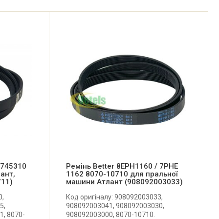
 745310
Ремінь Better 8EPH1160 / 7PHE
ант,
1162 8070-10710 для пральної
711)
машини Атлант (908092003033)
0,
Код оригіналу: 908092003033,
5,
908092003041, 908092003030,
, 8070-
908092003000, 8070-10710.