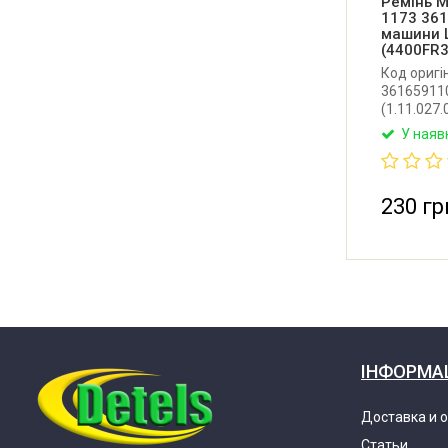
Ремінь M
1173 361
машини 
(4400FR
Код оригі
361659110
(1.11.027
WN561. Ор
У наяв
барабана 
Атлант. Є
PJE 1182 
Megadyne (
230 гр
ІНФОРМА
Доставка и 
Статьи