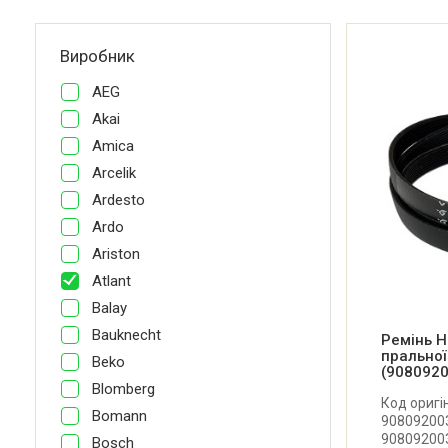
Виробник
AEG
Akai
Amica
Arcelik
Ardesto
Ardo
Ariston
Atlant
Balay
Bauknecht
Ремінь H
прально
Beko
(908092
Blomberg
Код оригі
Bomann
908092003
908092003
Bosch