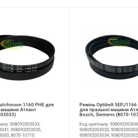
utchinson 1160 PHE для
Ремінь Optibelt 5EPJ1166
ї машини Атлант
для пральної машини Атл
003033)
Bosch, Siemens (8070-10
налу: 908092003033,
Код оригіналу: 90809200304
041, 908092003030,
908092003020, 90809200303
000, 8070-10710.
908092003034, 908092003021