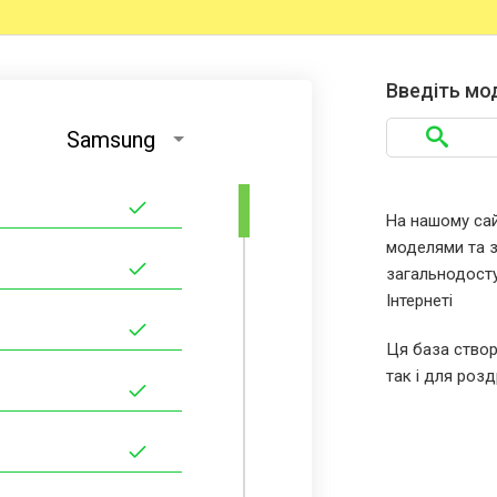
Введіть мо
Samsung
На нашому сайт
моделями та за
загальнодосту
Інтернеті
Ця база створ
так і для розд