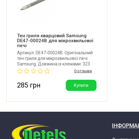
Samsung CE103VR-B/BWT
Samsung CE103VR-S/BWT
Samsung CE103VR/BWT
Тен гриля кварцовий Samsung
DE47-00024B для мікрохвильової
печі
Samsung CE1051RTSD/BWT
Артикул: DE47-00024B. Оригінальний
тен гриля для мікрохвильової печі
Samsung. Довжина із клемами: 323
Samsung CE1070R-TS/BWT
мм. Довжина без клем: 305 мм.
0 отзыва
Робоча напруга: 115V. Потужність:
600W.
285 грн
Купити
Samsung CE1070RTSD/BWT
Samsung CE1071AR/BWT
Samsung CE1071AR/SBW
ІНФОРМА
Samsung CE1071R/BWT