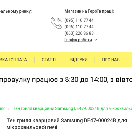
ральному ринку:
Магазин на Героїв праці:
(095) 110 77 44
(096) 110 77 44
(063) 226 86 83
Графік роботи
ВКА І ОПЛАТА
СТАТТІ
ВІДГУКИ
ПРО НАС
ровулку працює з 8:30 до 14:00, з вівт
иля
Тен гриля кварцовий Samsung DE47-00024B для мікрохвильо
Тен гриля кварцовий Samsung DE47-00024B для
мікрохвильової печі