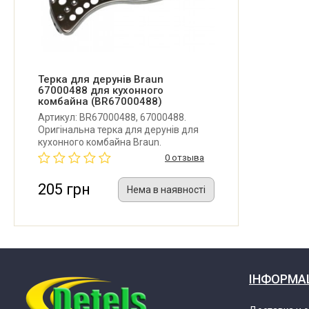
Braun FX 3020 WH
Braun FX 3020 WH 0X22011022 Tributecollection 
3202
Терка для дерунів Braun
67000488 для кухонного
комбайна (BR67000488)
Braun FX 3030 WH
Артикул: BR67000488, 67000488.
Оригінальна терка для дерунів для
кухонного комбайна Braun.
Braun FX 3030 WH 0X22011002 Tributecollection 
0 отзыва
3202
205 грн
Нема в наявності
Braun FX 3030 WH 0X22011003 Tributecollection 
3202
Braun FX 3030 WH 0X22011016 Tributecollection 
3202
ІНФОРМА