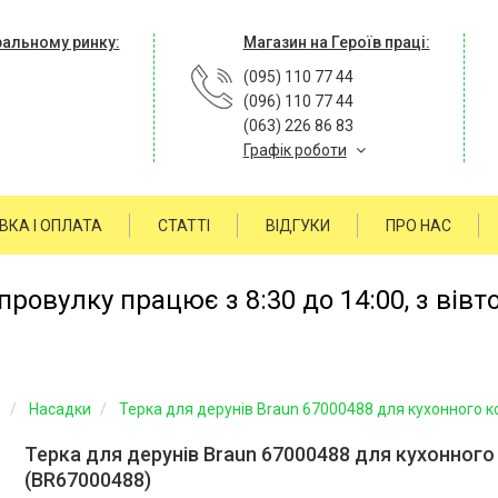
ральному ринку:
Магазин на Героїв праці:
(095) 110 77 44
(096) 110 77 44
(063) 226 86 83
Графік роботи
ВКА І ОПЛАТА
СТАТТІ
ВІДГУКИ
ПРО НАС
ровулку працює з 8:30 до 14:00, з вівт
в
Насадки
Терка для дерунів Braun 67000488 для кухонного 
Терка для дерунів Braun 67000488 для кухонног
(BR67000488)