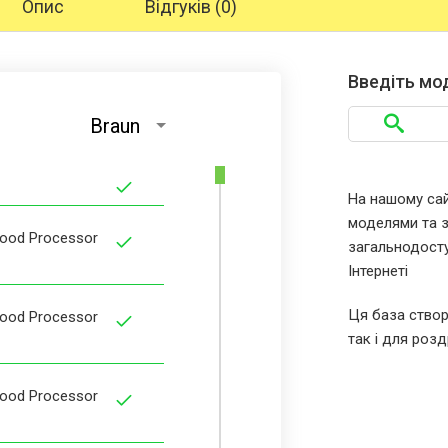
Опис
Відгуків (0)
Введіть мо
Braun
На нашому сайт
моделями та за
Food Processor
загальнодосту
Інтернеті
Ця база створ
Food Processor
так і для розд
Food Processor