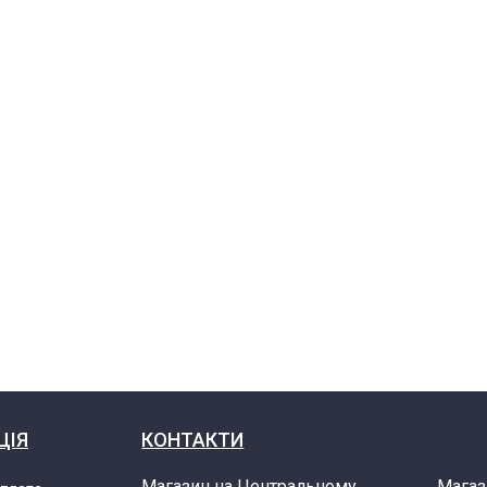
Food Processor
Food Processor
Food Processor
Food Processor
ЦІЯ
КОНТАКТИ
Магазин на Центральному
Магаз