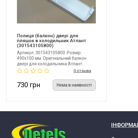
Атлант МХМ-1704
Атлант МХМ-1707
Атлант МХМ-1716
Полиця (балкон) двері для
пляшок в холодильник Атлант
(301543105800)
Атлант МХМ-1718
Артикул: 301543105800. Розмір:
490x100 мм. Оригінальний балкон
двері для холодильника Атлант.
Атлант МХМ-1734
Виробник: Республіка Білорусь.
0 отзыва
730 грн
Нема в наявності
Атлант МХМ-1743
Атлант МХМ-1745
Атлант МХМ-1748
ІНФОРМА
Атлант МХМ-1801