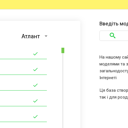
Введіть мо
Атлант
На нашому сайт
моделями та за
загальнодосту
Інтернеті
Ця база створ
так і для розд