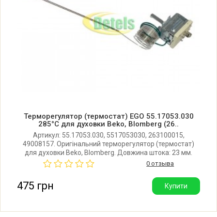
Beko 4700I-B 6643386000
Beko 4700I-BB 6643386200
Beko 4700SPA 7712120200
Beko 4700TA 7716788300
Терморегулятор (термостат) EGO 55.17053.030
Beko 4700TAA 7712920200
285°C для духовки Beko, Blomberg (26..
Артикул: 55.17053.030, 5517053030, 263100015,
49008157. Оригінальний терморегулятор (термостат)
Beko 4700TBA 7712820200
для духовки Beko, Blomberg. Довжина штока: 23 мм.
Діаметр штока: 6 мм. Між отворами кріплення: 28 мм.
0 отзыва
Довжина капіляра: 280 см. Виробник: EGO (Німеччина).
Beko 4700TI-BA 6643386300
475 грн
Купити
Beko 4700TPA 7713420200