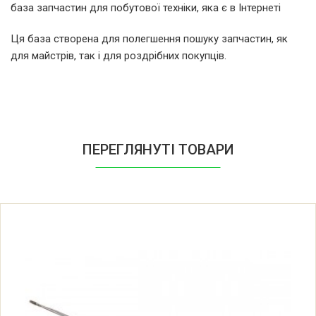
база запчастин для побутової техніки, яка є в Інтернеті
Beko 4200 W
Ця база створена для полегшення пошуку запчастин, як
для майстрів, так і для роздрібних покупців.
Beko 4200 W 7732888310
Beko 4200TW 7732888300
Beko 4200W 7732888310
ПЕРЕГЛЯНУТІ ТОВАРИ
Beko 4700 TA
Beko 4700 TA 7716788300
Beko 4700 TX
Beko 4700 TX 7716988300