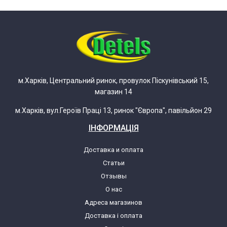
Beko 4700TX 7716988300
Beko 4701 7714620200
Beko 4702 7714820200
м.Харків, Центральний ринок, провулок Піскунівський 15,
магазин 14
Beko 4703 7714920200
м.Харків, вул.Героїв Праці 13, ринок "Європа", павільйон 29
Beko 4710 TA
ІНФОРМАЦІЯ
Beko 4710 TA 7718088310
Доставка и оплата
Статьи
Beko 4710TA 7718088310
Отзывы
О нас
Адреса магазинов
Beko 4760 MX
Доставка і оплата