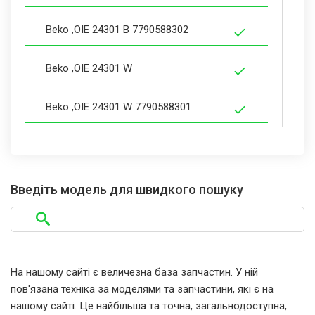
Beko ,OIE 24301 B 7790588302
Beko ,OIE 24301 W
Beko ,OIE 24301 W 7790588301
Beko 100EAN 7726986335
Beko 100ESI 7726986345
Введіть модель для швидкого пошуку
Beko 1503 TBR
Beko 1503 TBR 7716888300
На нашому сайті є величезна база запчастин. У ній
пов'язана техніка за моделями та запчастини, які є на
Beko 1503TBR 7716888300
нашому сайті. Це найбільша та точна, загальнодоступна,