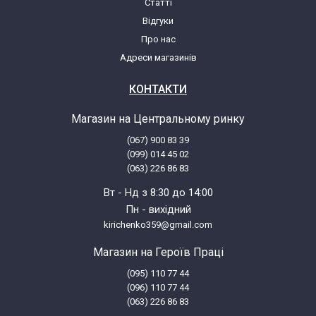
Статті
Beko 4760 MX 6658883100
Відгуки
Про нас
Beko 4760 TX
Адреси магазинів
Beko 4760 TX 7701688310
КОНТАКТИ
Магазин на Центральному ринку
Beko 4760MX 6658883100
(067) 900 83 39
(099) 014 45 02
Beko 4760TX 7701688310
(063) 226 86 83
Вт - Нд з 8:30 до 14:00
Beko 4761 7715120200
Пн - вихідний
kirichenko359@gmail.com
Beko 4770 TA
Магазин на Героїв Праці
(095) 110 77 44
Beko 4770 TA 7717288310
(096) 110 77 44
(063) 226 86 83