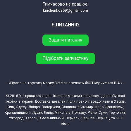
Beko 5000MEI 7730570109
Тимчасово не працює.
kirichenko359@gmail.com
Beko 6430NS 7710820200
Є ПИТАННЯ?
Beko 6430NSA 7713620200
Задати питання
Beko 6440NSA 7712720200
Підібрати запчастину
Beko 6741NSA 7713520200
Beko 6741SXA 7712020200
«Права на торгову марку Detels належать ФОП Кириченко В.А.»
© 2018 Усі права захищені. Інтернет-магазин запчастин для побутової
Beko 68201S 7717688414
техніки в Україні. Доставка деталей після повної передоплати в Харків,
Київ, Одесу, Дніпро, Запоріжжя, Вінницю, Житомир, Івано Франківськ,
Beko 8440 7786120204
Кропивницький, Луцьк, Львів, Миколаїв, Полтаву, Рівне, Суми, Тернопіль,
Ужгород, Херсон, Хмельницький, Черкаси, Чернігів, Чернівці та інші
міста.
Beko 9502 TW