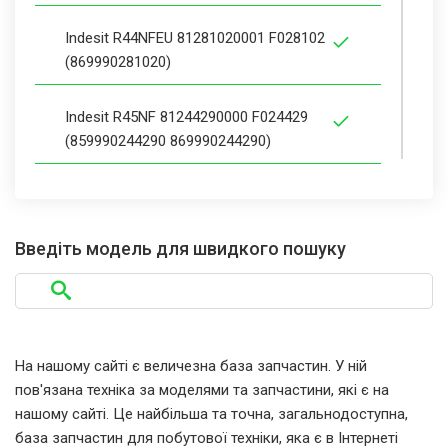
Indesit R44NFEU 81281020001 F028102
(869990281020)
Indesit R45NF 81244290000 F024429
(859990244290 869990244290)
Indesit R45NF 81244290001 F024429
(859990244290 869990244290)
Введіть модель для швидкого пошуку
Indesit R45NF 81244290101 F024429
(859990244290 869990244290)
Indesit R45NFC 81294470000 F029447
На нашому сайті є величезна база запчастин. У ній
(869990294470)
пов'язана техніка за моделями та запчастини, які є на
нашому сайті. Це найбільша та точна, загальнодоступна,
Indesit R45NFEX 81251230000 F025123
база запчастин для побутової техніки, яка є в Інтернеті