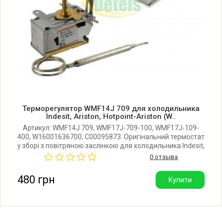
Indesit R45NFIS 81251240001 F025124
(869990251240)
Indesit R45NFIS 81251240101 F025124
(869990251240)
Indesit R45NFL 81244370000 F024437
(869990244370)
Терморегулятор WMF14J 709 для холодильника
Indesit, Ariston, Hotpoint-Ariston (W..
Indesit R45NFL 81244370001 F024437
Артикул: WMF14J 709, WMF17J-709-100, WMF17J-109-
(869990244370)
400, W16001636700, C00095873. Оригінальний термостат
у зборі з повітряною заслінкою для холодильника Indesit,
Ariston, Hotpoint-Ariston.
0 отзыва
Indesit R45NFLC 81294500000 F029450
(869990294500)
480 грн
Купити
Indesit R45NFLCSI 81294510000
F029451