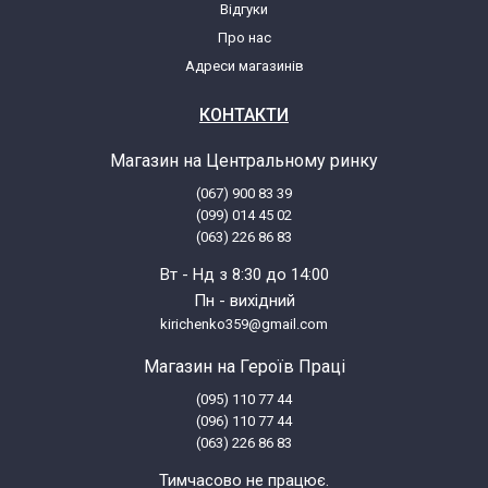
F027034 (869990270340)
Відгуки
Про нас
Адреси магазинів
Indesit R45NFSEX 81252270000
F025227 (869990252270)
КОНТАКТИ
Indesit R45NFSEX 81252270001
Магазин на Центральному ринку
F025227 (869990252270)
(067) 900 83 39
(099) 014 45 02
(063) 226 86 83
Indesit R45NFSKEX 81331220000
F033122 (869990331220)
Вт - Нд з 8:30 до 14:00
Пн - вихідний
kirichenko359@gmail.com
Indesit R47NF 81302650000 F030265
Магазин на Героїв Праці
Indesit R47NF 81302650001 F030265
(095) 110 77 44
(096) 110 77 44
(063) 226 86 83
Indesit R47NFIS 81275680000 F027568
(869990275680)
Тимчасово не працює.