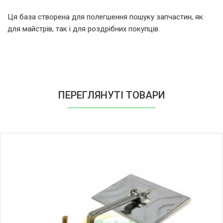
(869990251230)
Ця база створена для полегшення пошуку запчастин, як
для майстрів, так і для роздрібних покупців.
Indesit R45NFEX 81251230001 F025123
(869990251230)
Indesit R45NFEX 81251230101 F025123
(869990251230)
ПЕРЕГЛЯНУТІ ТОВАРИ
Indesit R45NFEX 81251230201 F025123
(869990251230)
Indesit R45NFEX0 81286240000
F028624 (869990286240)
Indesit R45NFIS 81251240000 F025124
(869990251240)