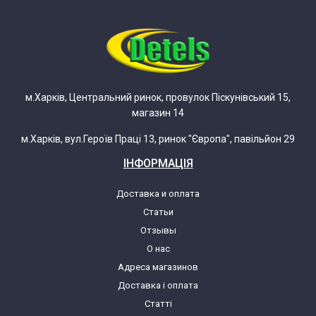
Indesit R45NFLEU 81263860000
F026386 (869990263860)
Indesit R45NFLGR 81298520000
м.Харків, Центральний ринок, провулок Піскунівський 15,
F029852
магазин 14
Indesit R45NFLSI 81247450000 F024745
м.Харків, вул.Героїв Праці 13, ринок "Європа", павільйон 29
(869990247450)
ІНФОРМАЦІЯ
Indesit R45NFLSI 81247450001 F024745
Доставка и оплата
(869990247450)
Статьи
Отзывы
Indesit R45NFLSUK 81280980000
О нас
F028098 (869990280980)
Адреса магазинов
Доставка і оплата
Indesit R45NFLUK 81270340000
Статті