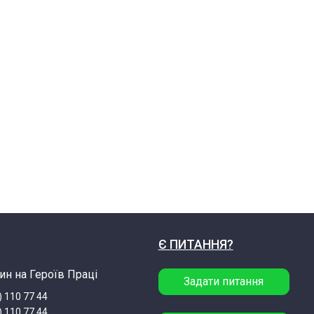
Є ПИТАННЯ?
ин на Героїв Праці
Задати питання
) 110 77 44
) 110 77 44