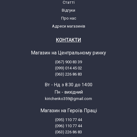
Статті
Samsung GM64 GO CENTURIA
Відгуки
Про нас
Samsung GM65 GO PLUS
Адреси магазинів
Samsung KV-13CO10
КОНТАКТИ
Магазин на Центральному ринку
Samsung SC07F30WG
(067) 900 83 39
(099) 014 45 02
Samsung SC07F30WH
(063) 226 86 83
Вт - Нд з 8:30 до 14:00
Samsung SC07F30WJ
Пн - вихідний
kirichenko359@gmail.com
Samsung SC07F30WK
Магазин на Героїв Праці
(095) 110 77 44
Samsung SC07F30WL
(096) 110 77 44
(063) 226 86 83