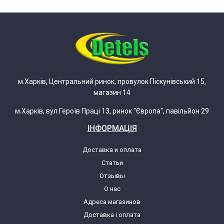
Samsung C220
Samsung C230 ALLERGY
Samsung COMPACT C120
м.Харків, Центральний ринок, провулок Піскунівський 15,
магазин 14
Samsung COMPACT C20
м.Харків, вул.Героїв Праці 13, ринок "Європа", павільйон 29
Samsung FORCE 144
ІНФОРМАЦІЯ
Samsung FORCE 66
Доставка и оплата
Статьи
Samsung GM 60 GO
Отзывы
О нас
Адреса магазинов
Samsung GM62 GO BASIC
Доставка і оплата