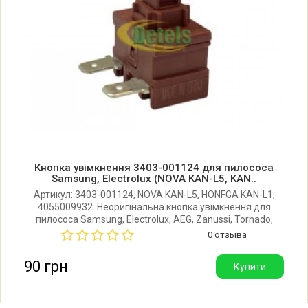
Samsung 6594-F
Samsung 6594G
Samsung 6594-W
Samsung 6596
Кнопка увімкнення 3403-001124 для пилососа
Samsung 6596C
Samsung, Electrolux (NOVA KAN-L5, KAN..
Артикул: 3403-001124, NOVA KAN-L5, HONFGA KAN-L1,
4055009932. Неоригінальна кнопка увімкнення для
Samsung 6596Q
пилососа Samsung, Electrolux, AEG, Zanussi, Tornado,
Volta, Miostar. Максимальний робочий струм: 10A.
0 отзыва
Виробник: Китай.
Samsung 6596X
90 грн
Купити
Samsung ALTO FORCE 60