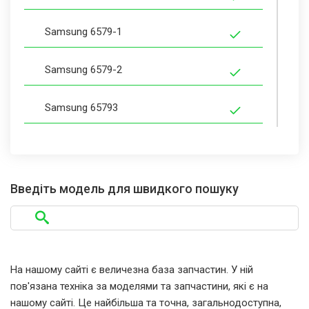
Samsung 6579-1
Samsung 6579-2
Samsung 65793
Samsung 65794
Samsung 65795
Введіть модель для швидкого пошуку
Samsung 65796
Samsung 6579C
На нашому сайті є величезна база запчастин. У ній
пов'язана техніка за моделями та запчастини, які є на
Samsung 6579D
нашому сайті. Це найбільша та точна, загальнодоступна,