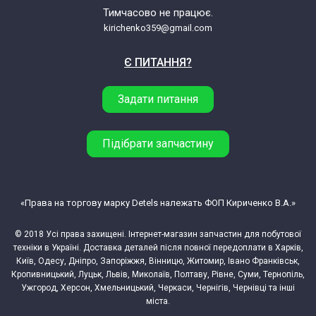
Samsung SC07F50V3
Тимчасово не працює.
kirichenko359@gmail.com
Samsung SC07F50VR
Є ПИТАННЯ?
Samsung SC07F50VV
Задати питання
Samsung SC07F60WU
Підібрати запчастину
Samsung SC07H40E0V
Samsung SC07H40F0V
«Права на торгову марку Detels належать ФОП Кириченко В.А.»
© 2018 Усі права захищені. Інтернет-магазин запчастин для побутової
Samsung SC07H40F1V
техніки в Україні. Доставка деталей після повної передоплати в Харків,
Київ, Одесу, Дніпро, Запоріжжя, Вінницю, Житомир, Івано Франківськ,
Samsung SC07H40F2V
Кропивницький, Луцьк, Львів, Миколаїв, Полтаву, Рівне, Суми, Тернопіль,
Ужгород, Херсон, Хмельницький, Черкаси, Чернігів, Чернівці та інші
міста.
Samsung SC07H40G0V