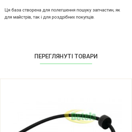
LG DD147MWWM.ABWQENE
Ця база створена для полегшення пошуку запчастин, як
для майстрів, так і для роздрібних покупців.
LG DD148MWB.AOWQEBE
LG DD148MWN.AOWQENE
LG DD148P2WM.AOWQENE
ПЕРЕГЛЯНУТІ ТОВАРИ
LG E1039SD.ABWPRUS
LG E1069LD.ABWPRUS
LG E1091LD.ABWPRUS
LG E1092ND.ABWPRUS