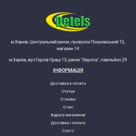
LG F0J5NN4W.ABWPKIV
LG F0J5NNP4L.ALSPKIV
м.Харків, Центральний ринок, провулок Піскунівський 15,
магазин 14
LG F0J5NNP4W.ABWPKIV
м.Харків, вул.Героїв Праці 13, ринок "Європа", павільйон 29
LG F0J5NNW3W.ABWQWPL
ІНФОРМАЦІЯ
LG F0J5NNW3WE.ABWQWPL
Доставка и оплата
Статьи
LG F0J5NY3W.ABWQWMR
Отзывы
О нас
Адреса магазинов
LG F0J5NY4W.ABWQWPL
Доставка і оплата
Статті
LG F0J5NYW3W.ABWQWMR