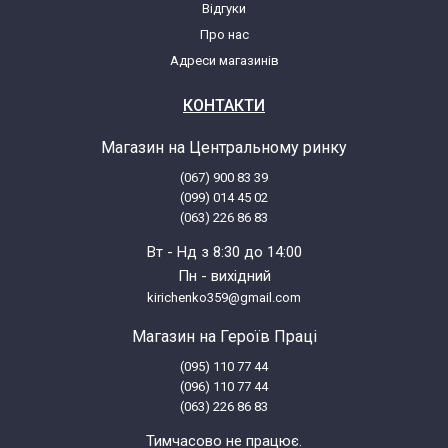
Відгуки
Про нас
LG F0J5NYW4W.ABWQWPL
Адреси магазинів
LG F0J5QN3W.ABWQWPL
КОНТАКТИ
Магазин на Центральному ринку
LG F0J5QN4W.ABWQWPL
(067) 900 83 39
(099) 014 45 02
LG F0J5QNW3W.ABWQWCZ
(063) 226 86 83
Вт - Нд з 8:30 до 14:00
LG F0J5QNW3W.ABWQWPL
Пн - вихідний
kirichenko359@gmail.com
LG F0J5QNW4W.ABWQWPL
Магазин на Героїв Праці
(095) 110 77 44
LG F0J5TN3W.ABWQPES
(096) 110 77 44
(063) 226 86 83
LG F0J5TNP3W.ABWQPES
Тимчасово не працює.