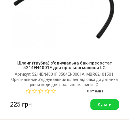
LG E1092ND5.ALSPRUS
LG E10C9LD.ABWPKIV
LG E1289ND.ABWPRUS
LG E1289ND5.ALSPRUS
Шланг (трубка) з'єднувальна бак-пресостат
LG E1296ND3.ABWPRUS
5214EN4001F для пральної машини LG
Артикул: 5214EN4001F, 3504EN3001A, MBR62101501.
Оригінальний з'єднувальний шланг від бака до датчика
LG E8069LD.ABWPRUS
рівня води для пральної машини LG.
0 отзыва
LG E8069SD.ABWPRUS
225 грн
Купити
LG F0J5NN3W.ABWQWPL
LG F0J5NN4L.ALSPKIV