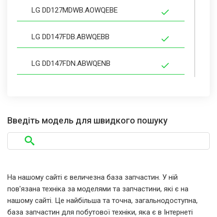
LG DD127MDWB.AOWQEBE
LG DD147FDB.ABWQEBB
LG DD147FDN.ABWQENB
LG DD147MDWB.AOWQEBE
LG DD147MWB.ABWQEBB
Введіть модель для швидкого пошуку
LG DD147MWN.ABWQENB
LG DD147MWWB.ABWQEBE
На нашому сайті є величезна база запчастин. У ній
пов'язана техніка за моделями та запчастини, які є на
LG DD147MWWM
нашому сайті. Це найбільша та точна, загальнодоступна,
база запчастин для побутової техніки, яка є в Інтернеті