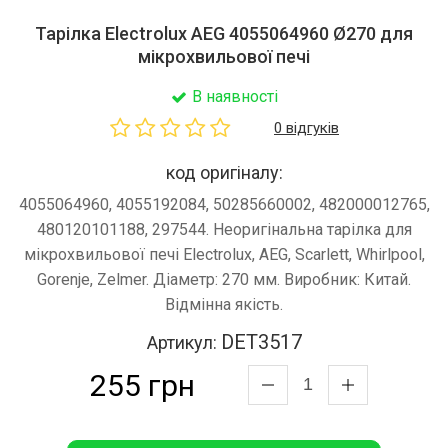
Тарілка Electrolux AEG 4055064960 Ø270 для
мікрохвильової печі
В наявності
0 відгуків
код оригіналу:
4055064960, 4055192084, 50285660002, 482000012765,
480120101188, 297544. Неоригінальна тарілка для
мікрохвильової печі Electrolux, AEG, Scarlett, Whirlpool,
Gorenje, Zelmer. Діаметр: 270 мм. Виробник: Китай.
Відмінна якість.
DET3517
Артикул:
255 грн