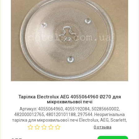
947607330 00
Electrolux EMS20400S NewStndard
947607331 00
Electrolux EMS20400K NewStndard
947607332 00
Electrolux EMS21400W NewStndard
947607361 00
Electrolux EMS21400S NewStndard
Тарілка Electrolux AEG 4055064960 Ø270 для
мікрохвильової печі
947607362 00
Артикул: 4055064960, 4055192084, 50285660002,
482000012765, 480120101188, 297544. Неоригінальна
Electrolux EMS21400W NewStndard
тарілка для мікрохвильової печі Electrolux, AEG, Scarlett,
Whirlpool, Gorenje, Zelmer. Діаметр: 270 мм. Виробник:
947607380 00
0 отзыва
Китай. Відмінна якість.