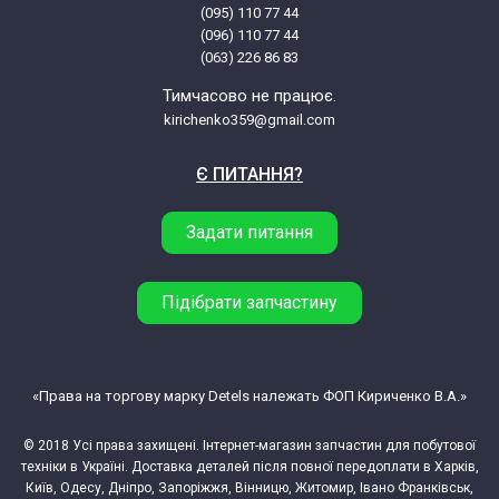
(095) 110 77 44
(096) 110 77 44
Electrolux EMS2040 947607278 00
(063) 226 86 83
Тимчасово не працює.
Electrolux EMS2040S 947607279 00
kirichenko359@gmail.com
Є ПИТАННЯ?
Electrolux EMS2120 947607281 00
Задати питання
Electrolux EMS2140 947607282 00
Підібрати запчастину
Electrolux EMS2120S 947607285 00
Electrolux EMS2140S 947607286 00
«Права на торгову марку Detels належать ФОП Кириченко В.А.»
Electrolux EMS2320X 947607289 00
© 2018 Усі права захищені. Інтернет-магазин запчастин для побутової
техніки в Україні. Доставка деталей після повної передоплати в Харків,
Electrolux EMS2340X 947607290 00
Київ, Одесу, Дніпро, Запоріжжя, Вінницю, Житомир, Івано Франківськ,