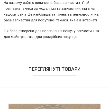
На нашому сайті є величезна база запчастин. У ній
пов'язана техніка за моделями та запчастини, які є на
Electrolux EMS21200W 947607358 00
нашому сайті. Це найбільша та точна, загальнодоступна,
база запчастин для побутової техніки, яка є в Інтернеті
Electrolux EMS21200S 947607359 00
Ця база створена для полегшення пошуку запчастин, як
для майстрів, так і для роздрібних покупців.
Electrolux EMS21200K 947607360 00
Electrolux EMS21400W 947607361 00
Electrolux EMS21400S 947607362 00
ПЕРЕГЛЯНУТІ ТОВАРИ
Electrolux EMS21400K 947607363 00
Electrolux EMS21400W 947607380 00
Electrolux EMS20400W NewStndard