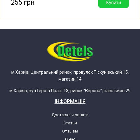
255 грн
Купити
Electrolux EMM21150K 947607424 00
Electrolux EMM21150W 947607436 00
Electrolux EMM21150S 947607437 00
Electrolux EMS21400S 947607438 00
м.Харків, Центральний ринок, провулок Піскунівський 15,
Electrolux EMM2015 947607149 00
магазин 14
Electrolux EMM2015S 947607150 00
м.Харків, вул.Героїв Праці 13, ринок "Європа", павільйон 29
ІНФОРМАЦІЯ
Electrolux EMM2005S 947607180 00
Доставка и оплата
Статьи
Electrolux EMM2015S 947607181 00
Отзывы
О нас