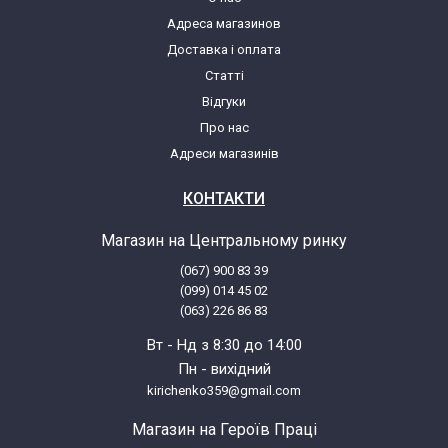
Electrolux EMS2100S 947607202 00
Адреса магазинов
Доставка і оплата
Electrolux EMM2005 947607212 00
Статті
Відгуки
Electrolux EMM2015 947607213 00
Про нас
Адреси магазинів
Electrolux EMM2015S 947607214 00
КОНТАКТИ
Electrolux EMM2005 947607218 00
Магазин на Центральному ринку
(067) 900 83 39
Electrolux EMM2005S 947607219 00
(099) 014 45 02
(063) 226 86 83
Electrolux EMS2100S 947607265 00
Вт - Нд з 8:30 до 14:00
Пн - вихідний
Electrolux EMS2020 947607276 00
kirichenko359@gmail.com
Магазин на Героїв Праці
Electrolux EMS2020S 947607277 00