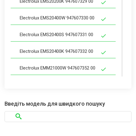
Electrolux EMS20200K 947607329 00
Electrolux EMS20400W 947607330 00
Electrolux EMS20400S 947607331 00
Electrolux EMS20400K 947607332 00
Electrolux EMM21000W 947607352 00
Electrolux EMM21000S 947607353 00
Electrolux EMM21000K 947607354 00
Введіть модель для швидкого пошуку
Electrolux EMM21150W 947607355 00
Electrolux EMM21150S 947607356 00