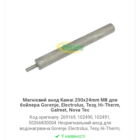
Магнієвий анод Kawai 200x24mm М8 для
бойлера Gorenje, Electrolux, Tesy, Hi-Therm,
Galmet, Nova Tec
Код оригіналу: 269169, 102490, 102491,
50266830004. Неоригінальний анод для
водонагрівача Gorenje, Electrolux, Tesy, Hi-Therm,
Galmet, Ariston та інших. Довжина: 200 мм. Діаметр:
У наявності
24 мм. Різьблення: М8. Довжина різьблення: 25 мм.