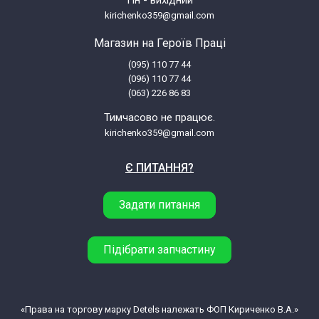
kirichenko359@gmail.com
Магазин на Героїв Праці
(095) 110 77 44
(096) 110 77 44
(063) 226 86 83
Тимчасово не працює.
kirichenko359@gmail.com
Є ПИТАННЯ?
Задати питання
Підібрати запчастину
«Права на торгову марку Detels належать ФОП Кириченко В.А.»