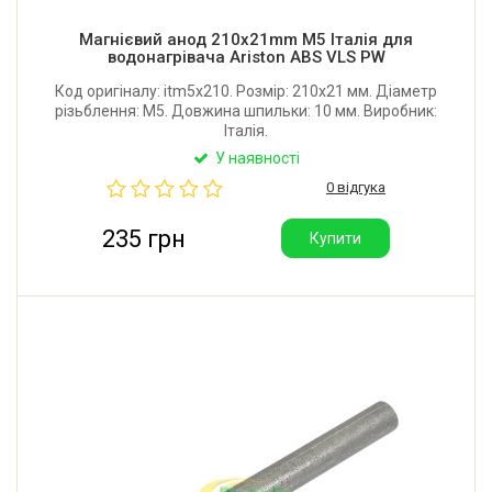
Магнієвий анод 210x21mm М5 Італія для
водонагрівача Ariston ABS VLS PW
Код оригіналу: itm5x210. Розмір: 210x21 мм. Діаметр
різьблення: М5. Довжина шпильки: 10 мм. Виробник:
Італія.
У наявності
0 відгука
235 грн
Купити