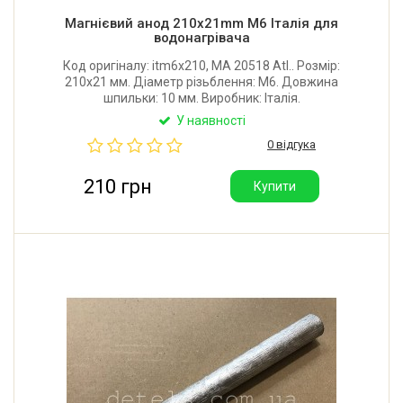
Магнієвий анод 210x21mm М6 Італія для
водонагрівача
Код оригіналу: itm6x210, МА 20518 Atl.. Розмір:
210x21 мм. Діаметр різьблення: М6. Довжина
шпильки: 10 мм. Виробник: Італія.
У наявності
0 відгука
210 грн
Купити