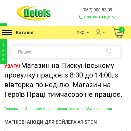
(067) 900 83 39
показати ще
в
0
Укр
Каталог
и
р
о
б
н
и
к
Магазин на Пискунівському
УВАГА!
провулку працює з 8:30 до 14:00, з
вівторка по неділю. Магазин на
Героїв Праці тимчасово не працює.
Головна
Запчастини для водонагрівачів
Магнієві аноди
МАГНІЄВІ АНОДИ ДЛЯ БОЙЛЕРА ARISTON