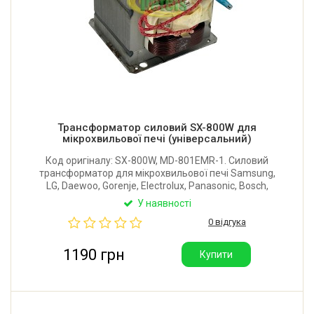
Трансформатор силовий SX-800W для
мікрохвильової печі (універсальний)
Код оригіналу: SX-800W, MD-801EMR-1. Силовий
трансформатор для мікрохвильової печі Samsung,
LG, Daewoo, Gorenje, Electrolux, Panasonic, Bosch,
Candy та інших. Розмір: 90x77x72 мм. Потужність:
У наявності
800W. Параметри: 220-240V, 50Hz, CLASS 220.
0 відгука
Виробник: Китай.
1190 грн
Купити