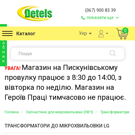
(067) 900 83 39
показати ще
в
0
Укр
Каталог
и
р
о
б
н
и
к
Магазин на Пискунівському
УВАГА!
провулку працює з 8:30 до 14:00, з
вівторка по неділю. Магазин на
Героїв Праці тимчасово не працює.
Головна
Запчастини для мікрохвильовки (НВЧ)
Трансформатори
ТРАНСФОРМАТОРИ ДО МІКРОХВИЛЬОВКИ LG