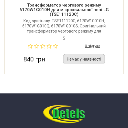
Трансформатор чергового режиму
6170W1G010H для мікрохвильової печі LG
(TSE111120C)
Код оригіналу: TSE111120C, 6170W1G010H,
6170W1G010Q, 6170W1G010S. Оригінальний
трансформатор чергового режиму для
мікрохвильової печі LG. Напруга: 230V. Вихідна
5
напруга: 12V/8,5V. Виробник: Китай. Відмінна якість.
0 відгука
840 грн
Немає у наявності