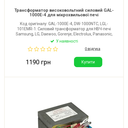
Трансформатор високовольтний силовий GAL-
1000E-4 для мікрохвильової печі
Код оригіналу: GAL-1000E-4, DW-1000NTC, LGL-
101EMR-1. Силовий трансформатор для НВЧ-печі
Samsung, LG, Daewoo, Gorenje, Electrolux, Panasonic,
Bosch, Candy. Розмір: 96x83x78 мм. Потужність:
У наявності
1000W. Напруга: 230-240V. Частота: ~50Hz. Class 220.
0 відгука
Виробник: Китай.
1190 грн
Купити