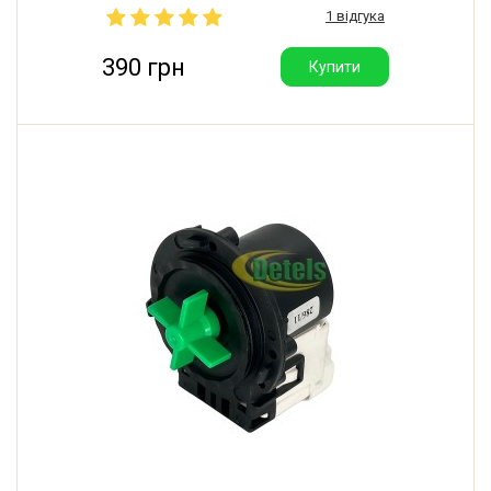
1 відгука
Виробник: Askoll (Словаччина).
390 грн
Купити