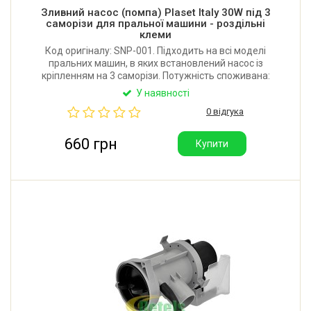
Зливний насос (помпа) Plaset Italy 30W під 3
саморізи для пральної машини - роздільні
клеми
Код оригіналу: SNP-001. Підходить на всі моделі
пральних машин, в яких встановлений насос із
кріпленням на 3 саморізи. Потужність споживана:
30W. Підключення: 2 роздільні клеми 6,3 мм.
У наявності
Широкий магнітопровід. Товста мідна обмотка.
0 відгука
Виробник: Plaset (Італія).
660 грн
Купити