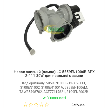
Насос зливний (помпа) LG 5859EN1006B BPX
2-111 30W для пральної машини
Код оригіналу: 5859EN1006B, BPX 2-111,
3108EN1002, 3108ER1001A, 5859EN1006M,
TAW35498702, AGF77417821, 3109EN2002B.
Оригінальний зливний насос у зборі з корпусом та
У наявності
фільтром для пральної машини LG. Потужність: 30W.
0 відгука
Виробник: Leili Changzhou (Китай).