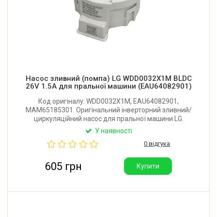
Насос зливний (помпа) LG WDD0032X1M BLDC
26V 1.5A для пральної машини (EAU64082901)
Код оригіналу: WDD0032X1M, EAU64082901,
MAM65185301. Оригінальний інверторний зливний/
циркуляційний насос для пральної машини LG.
Живлення: 26V. Робочий струм: 1.5А. Виробник: LG
У наявності
Electronics (Китай).
0 відгука
605 грн
Купити