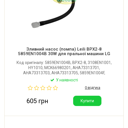
Зливний насос (помпа) Leili BPX2-8
5859EN1004B 30W для пральної машини LG
Код оригіналу: 5859EN1004B, BPX2-8, 3108EN1001,
HY1010, MCK66980201, AHA73313701,
AHA73313703, AHA73313705, 5859EN1004F,
5859ER1003A. Оригінальний зливний насос у зборі з
У наявності
равликом для пральної машини LG. Потужність: 30W.
0 відгука
Виробник Leili (Китай).
605 грн
Купити