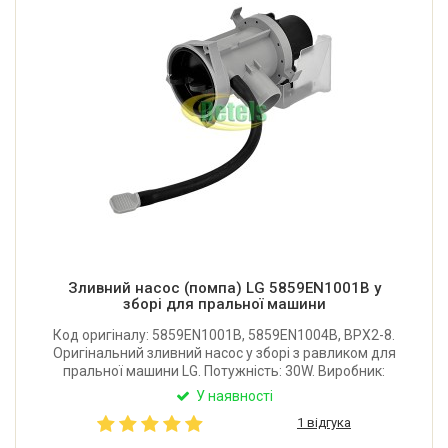
Зливний насос (помпа) LG 5859EN1001B у
зборі для пральної машини
Код оригіналу: 5859EN1001B, 5859EN1004B, BPX2-8.
Оригінальний зливний насос у зборі з равликом для
пральної машини LG. Потужність: 30W. Виробник:
Leili Changzhou China (Китай).
У наявності
1 відгука