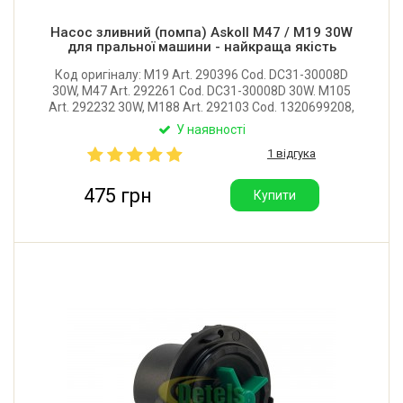
Насос зливний (помпа) Askoll M47 / M19 30W
для пральної машини - найкраща якість
Код оригіналу: M19 Art. 290396 Cod. DC31-30008D
30W, M47 Art. 292261 Cod. DC31-30008D 30W. M105
Art. 292232 30W, M188 Art. 292103 Cod. 1320699208,
M188 Art. 292103 Cod. 50266741009, M281 RS0803,
У наявності
T2129. Потужність: 30W. Виробник: Askoll
1 відгука
(Словаччина).
475 грн
Купити