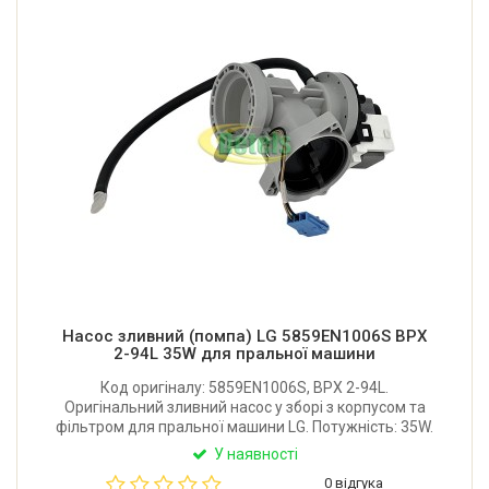
Насос зливний (помпа) LG 5859EN1006S BPX
2-94L 35W для пральної машини
Код оригіналу: 5859EN1006S, BPX 2-94L.
Оригінальний зливний насос у зборі з корпусом та
фільтром для пральної машини LG. Потужність: 35W.
Виробник: Leili Changzhou (Китай).
У наявності
0 відгука