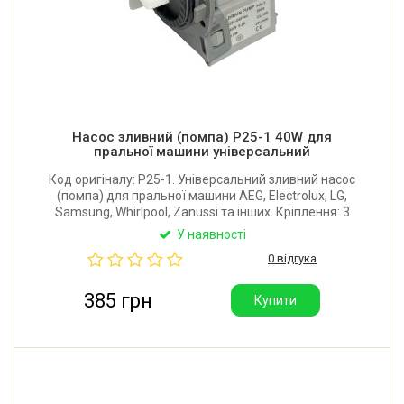
Насос зливний (помпа) P25-1 40W для
пральної машини універсальний
Код оригіналу: P25-1. Універсальний зливний насос
(помпа) для пральної машини AEG, Electrolux, LG,
Samsung, Whirlpool, Zanussi та інших. Кріплення: 3
гвинти. Потужність: 40W. Обмотка: мідна. Виробник:
У наявності
Китай. Гарна якість.
0 відгука
385 грн
Купити