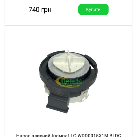
740 грн
Купити
Насос зливний (помпа) LG WDD0015X1M BLDC