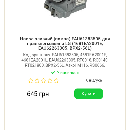
Насос зливний (помпа) EAU61383505 для
пральної машини LG (4681EA2001E,
EAU62263305, BPX2-56L)
Код оригіналу: EAU61383505, 4681EA2001E,
4681EA2001L, EAU62263305, RT0018, RC0140,
RT021800, BPX2-56L, Askoll M116, RS0666,
Mod.S3008, Art.RT021800. Кріплення: 3 саморізи.
У наявності
Потужність споживана: 25W. Виробник: Askoll
0 відгука
(Словаччина).
645 грн
Купити