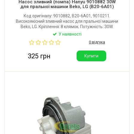
Насос зливний (помпа) Hanyu 9010882 30W
для пральної машини Beko, LG (B20-6A01)
Код оригіналу: 9010882, B20-6A01, 9010211.
Високоякісний зливний насос для пральної машини
Beko, LG. Кріплення: 8 клямок. Потужність: 30W.
Підключення: загальний роз'єм спереду. Виробник:
У наявності
Hanyu (Китай).
0 відгука
325 грн
Купити