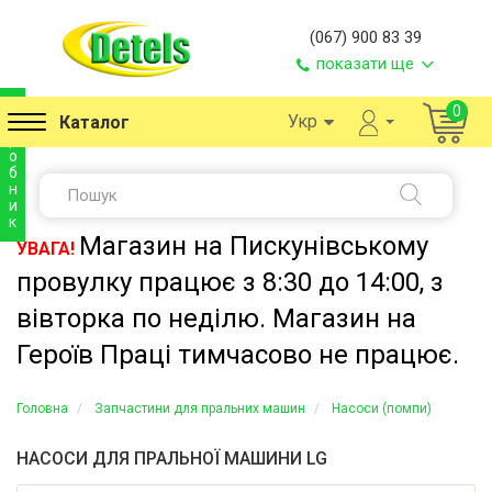
(067) 900 83 39
показати ще
в
0
Укр
Каталог
и
р
о
б
н
и
к
Магазин на Пискунівському
УВАГА!
провулку працює з 8:30 до 14:00, з
вівторка по неділю. Магазин на
Героїв Праці тимчасово не працює.
Головна
Запчастини для пральних машин
Насоси (помпи)
НАСОСИ ДЛЯ ПРАЛЬНОЇ МАШИНИ LG