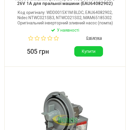
26V 1A для пральної машини (EAU64082902)
Код оригіналу: WDD0015X1M BLDC, EAU64082902,
Nidec NTWC021SB3, NTWC021S02, MAM65185302.
Оригінальний інверторний зливний насос (помпа)
для пральної машини LG. Живлення: 26V. Робочий
У наявності
струм: 1А. Виробник: LG Electronics (Китай).
0 відгука
505 грн
Купити