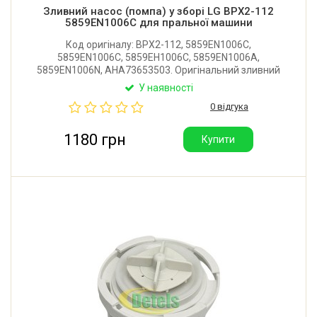
Зливний насос (помпа) у зборі LG BPX2-112
5859EN1006C для пральної машини
Код оригіналу: BPX2-112, 5859EN1006C,
5859EN1006C, 5859EH1006C, 5859EN1006A,
5859EN1006N, AHA73653503. Оригінальний зливний
+ циркуляційний насос у зборі з корпусом та
У наявності
фільтром для пральної машини LG.
0 відгука
1180 грн
Купити