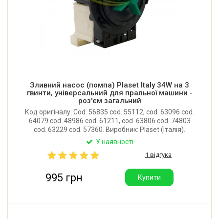
Зливний насос (помпа) Plaset Italy 34W на 3
гвинти, універсальний для пральної машини -
роз'єм загальний
Код оригіналу: Cod. 56835 cod. 55112, cod. 63096 cod.
64079 cod. 48986 cod. 61211, cod. 63806 cod. 74803
cod. 63229 cod. 57360. Виробник: Plaset (Італія).
Підходить на всі моделі пральних машин, в яких
У наявності
встановлювався насос із кріпленням на 3 гвинти.
1 відгука
995 грн
Купити