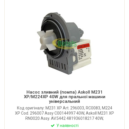
Насос зливний (помпа) Askoll M231
XP/M224XP 40W для пральної машини
універсальний
Код оригіналу: M231 XP Art. 296003, RC0083, M224
XP Cod. 296007 Assy C00144997 40W, Askoll M231 XP
RN0020 Assy. AV.5442 481936018217 40W,
1245988801, M325 RS0788. Кріплення: 3 гвинти.
У наявності
Потужність: 40W. Обмотка: мідь. Є термозапобіжник.