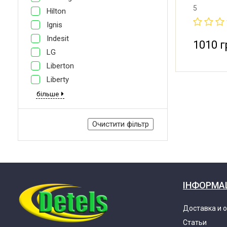
57 мм. 220
5
Hilton
8µF/500V C
Ignis
Indesit
1010 г
LG
Liberton
Liberty
більше
Очистити фільтр
ІНФОРМА
Доставка и 
Статьи