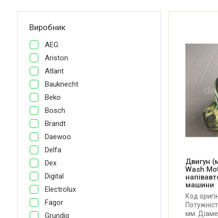
Виробник
AEG
Ariston
Atlant
Bauknecht
Beko
Bosch
Brandt
Daewoo
Delfa
Двигун (
Dex
Wash Mo
Digital
напівавт
машини
Electrolux
Код оригі
Fagor
Потужніст
мм. Діаме
Grundig