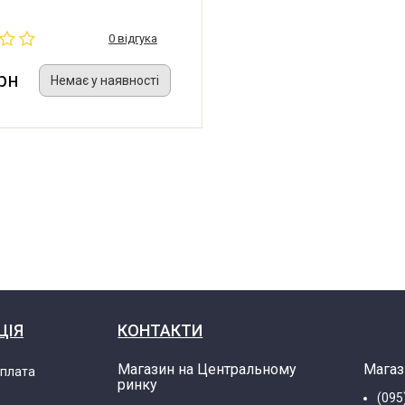
-230V, 50Hz, 1.1A, Cap
lass E IP 00
0 відгука
рн
Немає у наявності
ЦІЯ
КОНТАКТИ
Магазин на Центральному
Магаз
оплата
ринку
(095