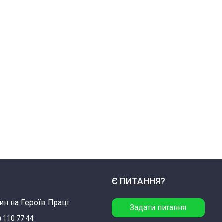
Є ПИТАННЯ?
ин на Героїв Праці
Задати питання
) 110 77 44