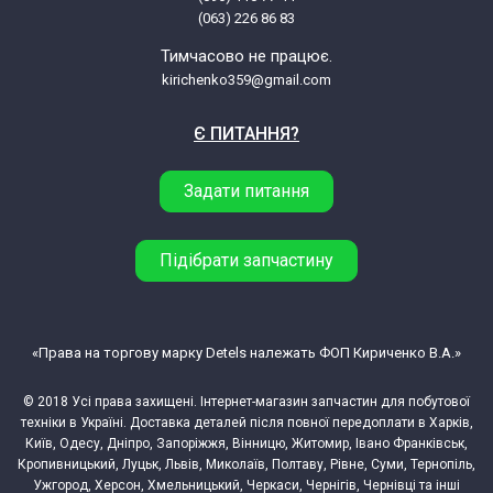
(063) 226 86 83
Тимчасово не працює.
kirichenko359@gmail.com
Є ПИТАННЯ?
Задати питання
Підібрати запчастину
«Права на торгову марку Detels належать ФОП Кириченко В.А.»
© 2018 Усі права захищені. Інтернет-магазин запчастин для побутової
техніки в Україні. Доставка деталей після повної передоплати в Харків,
Київ, Одесу, Дніпро, Запоріжжя, Вінницю, Житомир, Івано Франківськ,
Кропивницький, Луцьк, Львів, Миколаїв, Полтаву, Рівне, Суми, Тернопіль,
Ужгород, Херсон, Хмельницький, Черкаси, Чернігів, Чернівці та інші