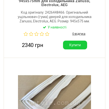
945x575mm для холодильника Zanussi,
Electrolux, AEG
Код оригіналу: 2426448466. Оригінальний
ущільнювач (гума) дверей для холодильника
Zanussi, Electrolux, AEG. Розмір: 945x575 мм.
Кріплення: в паз. Поставляється у фірмовій
У наявності
картонній упаковці з інструкцією з встановлення.
0 відгука
Виробник: Італія.
2340 грн
Купити