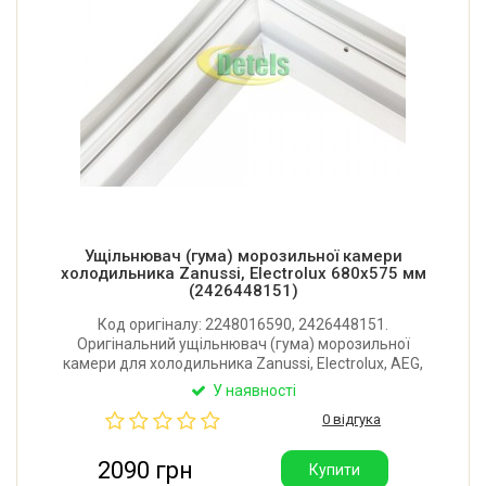
Ущільнювач (гума) морозильної камери
холодильника Zanussi, Electrolux 680x575 мм
(2426448151)
Код оригіналу: 2248016590, 2426448151.
Оригінальний ущільнювач (гума) морозильної
камери для холодильника Zanussi, Electrolux, AEG,
Privileg. Розмір: 680x575 мм. Поставляється у
У наявності
фірмовій картонній упаковці з інструкцією з
0 відгука
встановлення. Виробник: Італія.
2090 грн
Купити