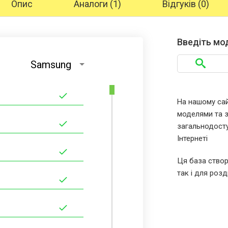
Опис
Аналоги (1)
Відгуків (0)
Введіть мо
Samsung
На нашому сайт
моделями та за
загальнодосту
Інтернеті
Ця база створ
так і для розд