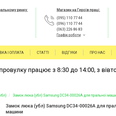
ральному ринку:
Магазин на Героїв праці:
(095) 110 77 44
(096) 110 77 44
(063) 226 86 83
Графік роботи
ВКА І ОПЛАТА
СТАТТІ
ВІДГУКИ
ПРО НАС
ровулку працює з 8:30 до 14:00, з вівт
убл)
Замок люка (убл) Samsung DC34-00026A для пральної маш
Замок люка (убл) Samsung DC34-00026A для прал
машини