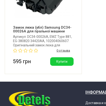
Samsung WD10J6410AXFAZ
Samsung WD10J8420GW/SA
Samsung WD10J8420GW/YL
Замок люка (убл) Samsung DC34-
00026A для пральної машини
Артикул: DC34-00026A, EMZ Type 881,
Samsung WD10K6410OS/SV
EG-380820 34420AA, 102004060607.
Оригінальний замок люка для
пральної машини Samsung. Виробник:
0 отзыва
Samsung WD10K6410OW
EMZ.
595 грн
Купити
Samsung WD10K6410OW/ZS
Samsung WD10K6410OWFAZ
ІНФОРМА
Samsung WD10K6410OX
Доставка и 
Samsung WD10K6410OX/BG