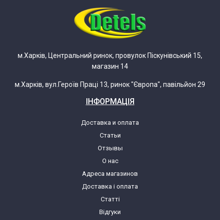
Samsung RL38ECSW1/XEO
Samsung RL38ECSW1/XEU
м.Харків, Центральний ринок, провулок Піскунівський 15,
магазин 14
Samsung RL38ECTB
м.Харків, вул.Героїв Праці 13, ринок "Європа", павільйон 29
Samsung RL38ECTB1/XEF
ІНФОРМАЦІЯ
Samsung RL38ECTB1/XST
Доставка и оплата
Статьи
Samsung RL38ECVB
Отзывы
О нас
Адреса магазинов
Samsung RL38ECVB1/BWT
Доставка і оплата
Статті
Samsung RL38EDSW
Відгуки