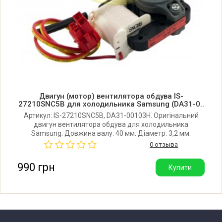
Samsung RL38ECPS1/XEO
Samsung RL38ECSW
Samsung RL38ECSW1/BUS
Двигун (мотор) вентилятора обдува IS-
Samsung RL38ECSW1/HAC
27210SNC5B для холодильника Samsung (DA31-0..
Артикул: IS-27210SNC5B, DA31-00103H. Оригінальний
двигун вентилятора обдува для холодильника
Samsung RL38ECSW1/XEE
Samsung. Довжина валу: 40 мм. Діаметр: 3,2 мм.
0 отзыва
Samsung RL38ECSW1/XEF
990 грн
Купити
Samsung RL38ECSW1/XEK
Samsung RL38ECSW1/XEN