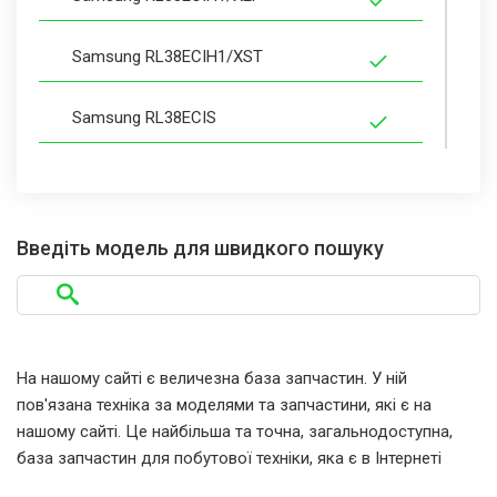
Samsung RL38ECIH1/XST
Samsung RL38ECIS
Samsung RL38ECIS1/XEE
Samsung RL38ECIS1/XSS
Введіть модель для швидкого пошуку
Samsung RL38ECIS1/XST
Samsung RL38ECMB1/BWT
На нашому сайті є величезна база запчастин. У ній
пов'язана техніка за моделями та запчастини, які є на
Samsung RL38ECPS
нашому сайті. Це найбільша та точна, загальнодоступна,
база запчастин для побутової техніки, яка є в Інтернеті
Samsung RL38ECPS1/BUL