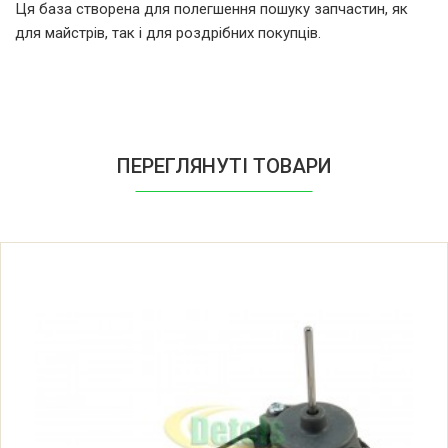
Ця база створена для полегшення пошуку запчастин, як
для майстрів, так і для роздрібних покупців.
Samsung RL38ECPS1/BWT
Samsung RL38ECPS1/HAC
Samsung RL38ECPS1/SPL
ПЕРЕГЛЯНУТІ ТОВАРИ
Samsung RL38ECPS1/XEE
Samsung RL38ECPS1/XEF
Samsung RL38ECPS1/XEH
Samsung RL38ECPS1/XEK
Samsung RL38ECPS1/XEN