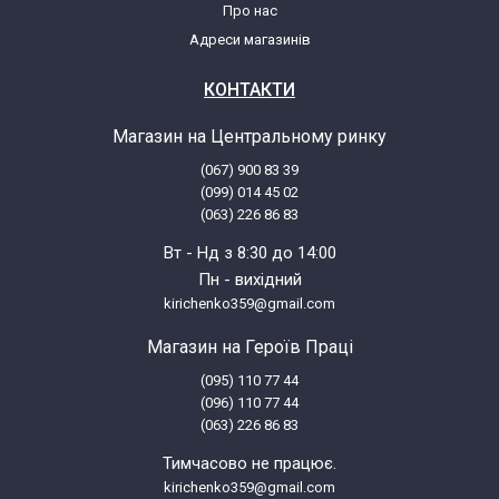
Про нас
Samsung RL38EDSW1/SPL
Адреси магазинів
Samsung RL38EGPS1/XEG
КОНТАКТИ
Магазин на Центральному ринку
Samsung RL38EGSW
(067) 900 83 39
(099) 014 45 02
Samsung RL38EGSW1/XEG
(063) 226 86 83
Вт - Нд з 8:30 до 14:00
Samsung RL38EGTB
Пн - вихідний
kirichenko359@gmail.com
Samsung RL38EGTB1/XEG
Магазин на Героїв Праці
(095) 110 77 44
Samsung RL38SBIH
(096) 110 77 44
(063) 226 86 83
Samsung RL38SBIH1/BWT
Тимчасово не працює.
kirichenko359@gmail.com