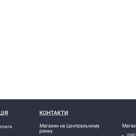
9990796590)
69990796620)
69990796520)
(859990805210
ЦІЯ
КОНТАКТИ
(859990805210
Магазин на Центральному
Магаз
оплата
ринку
(095