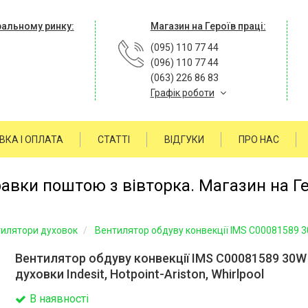
ральному ринку:
Магазин на Героїв праці:
(095) 110 77 44
(096) 110 77 44
(063) 226 86 83
Графік роботи
ВКА І ОПЛАТА
СТАТТІ
ВІДГУКИ
ПРО НАС
равки поштою з вівторка. Магазин на Г
илятори духовок
Вентилятор обдуву конвекції IMS C00081589 30W 
Вентилятор обдуву конвекції IMS C00081589 30W
духовки Indesit, Hotpoint-Ariston, Whirlpool
В наявності