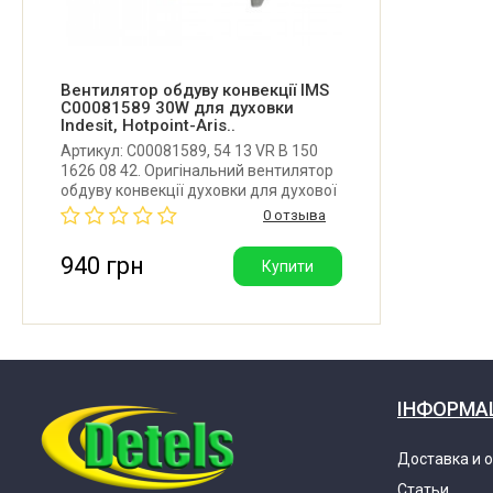
Indesit BIG73KCAIXGB 03796590000 F079659 (86
Вентилятор обдуву конвекції IMS
C00081589 30W для духовки
Indesit BIMS31KABIX (25796620000)
Indesit, Hotpoint-Aris..
Артикул: C00081589, 54 13 VR B 150
1626 08 42. Оригінальний вентилятор
Indesit BIMS31KABIXGB 25796620000 F079662 (8
обдуву конвекції духовки для духової
шафи та плити Indesit, Ariston,
0 отзыва
Hotpoint-Ariston, Whirlpool. Потужність:
Indesit BIMS53K.ABIX (03796520000)
30W. Виробник: IMS S.r.l. (Італія).
940 грн
Купити
Indesit BIMS53KABIXGB 03796520000 F079652 (8
Indesit BIMS53KABIXGBS 25805210000 F080521 
869990805210)
ІНФОРМА
Indesit BIMS53KABIXGBS 25805210100 F080521 
Доставка и 
869990805210)
Статьи