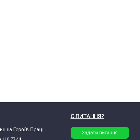
Є ПИТАННЯ?
ин на Героїв Праці
Задати питання
) 110 77 44