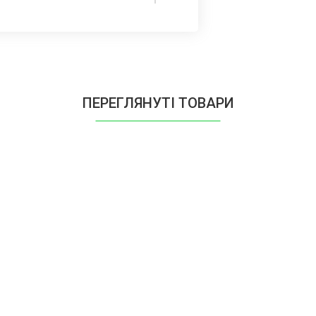
9990793400)
69990696070)
ПЕРЕГЛЯНУТІ ТОВАРИ
9990679410)
990796570)
990796600)