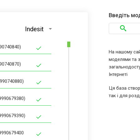
Введіть мо
Indesit
990740840)
На нашому сайт
моделями та за
990740870)
загальнодосту
Інтернеті
9990740880)
Ця база створ
так і для розд
9990679380)
9990679390)
59990679400