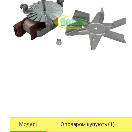
Моделі
З товаром купують (1)