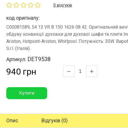
0 відгуків
код оригіналу:
C00081589, 54 13 VR B 150 1626 08 42. Оригінальний вен
обдуву конвекції духовки для духової шафи та плити Ind
Ariston, Hotpoint-Ariston, Whirlpool. Потужність: 30W. Вир
S.r.l. (Італія).
DET9538
Артикул:
940 грн
Купити
Опис
Відгуків (0)