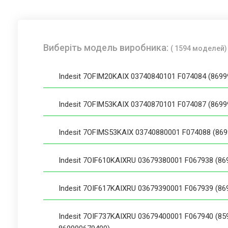
Виберіть модель виробника:
( 1594 моделей)
Indesit 7OFIM20KAIX 03740840101 F074084 (869
Indesit 7OFIM53KAIX 03740870101 F074087 (869
Indesit 7OFIMS53KAIX 03740880001 F074088 (86
Indesit 7OIF610KAIXRU 03679380001 F067938 (86
Indesit 7OIF617KAIXRU 03679390001 F067939 (86
Indesit 7OIF737KAIXRU 03679400001 F067940 (8