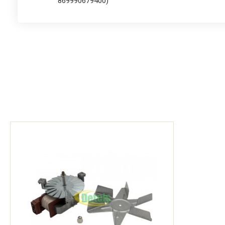
869990679400)
Indesit 7OIF737KAIXRU 25793400100 F079340 (86
Indesit 7OIF997KAANRU 03696070000 F069607 (8
Indesit 7OIF997KAIXRU 03679410000 F067941 (86
Indesit BIG51KAIXGB (03796570000)
Indesit BIG51KAIXGB 03796570000 F079657 (869
Indesit BIG53KAIXGB (03796600000)
Indesit BIG53KAIXGB 03796600000 F079660 (869
Indesit BIG73KC.AIXG (03796590000)