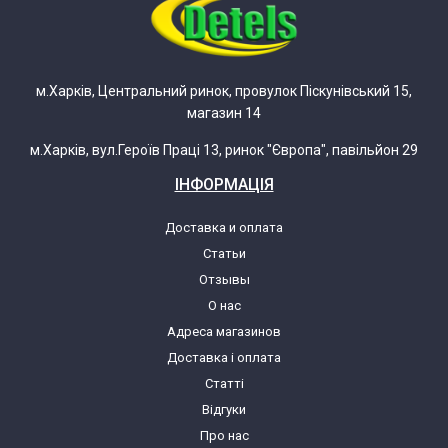
Zelmer ZMM0908GRU(01)(886.8MP)
Zelmer ZMM0908GRU(886.8MP)
м.Харків, Центральний ринок, провулок Піскунівський 15,
магазин 14
Zelmer ZMM0908GRU/00
м.Харків, вул.Героїв Праці 13, ринок "Європа", павільйон 29
Zelmer ZMM0908GRU/01
ІНФОРМАЦІЯ
Zelmer ZMM0908SRU(01)(886.8MP)
Доставка и оплата
Статьи
Zelmer ZMM0908SRU(886.8MP)
Отзывы
О нас
Адреса магазинов
Zelmer ZMM0908SRU/00
Доставка і оплата
Статті
Zelmer ZMM0908SRU/01
Відгуки
Про нас
Zelmer ZMM0908XRU(01)(886.8)