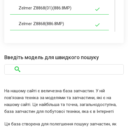
Zelmer Z8868(01)(886.8MP)
Zelmer Z8868(886.8MP)
Zelmer Z8868/00
Zelmer Z8868/01
Введіть модель для швидкого пошуку
Zelmer Z88684MP(01)(886.84MP)
Zelmer Z88684MP(886.84MP)
На нашому сайті є величезна база запчастин. У ній
пов'язана техніка за моделями та запчастини, які є на
Zelmer Z88684MP/00
нашому сайті. Це найбільша та точна, загальнодоступна,
база запчастин для побутової техніки, яка є в Інтернеті
Zelmer Z88684MP/01
Ця база створена для полегшення пошуку запчастин, як