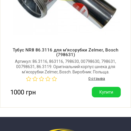
Zelmer Z98683(986.83)
Zelmer Z98683/00
Zelmer Z98684(986.84)
Тубус NR8 86.3116 для м'ясорубки Zelmer, Bosch
Zelmer Z98684/00
(798631)
Артикул: 86.3116, 863116, 798630, 00798630, 798631,
00798631, 86.3119. Оригінальний корпус шнека для
Zelmer Z98685(986.85)
м'ясорубки Zelmer, Bosch. Виробник: Польща.
0 отзыва
Zelmer Z98685/00
1000 грн
Купити
Zelmer Z98686(986.86)
Zelmer Z98686/00