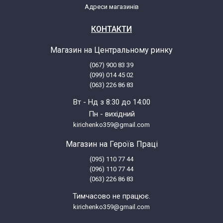
Адреси магазинів
Zelmer ZMM0908XRU(886.8)
КОНТАКТИ
Магазин на Центральному ринку
Zelmer ZMM0908XRU/00
(067) 900 83 39
(099) 014 45 02
Zelmer ZMM0908XRU/01
(063) 226 86 83
Вт - Нд з 8:30 до 14:00
Zelmer ZMM0983SRU(01)(886.83)
Пн - вихідний
kirichenko359@gmail.com
Zelmer ZMM0983SRU(886.83)
Магазин на Героїв Праці
(095) 110 77 44
Zelmer ZMM0983SRU/00
(096) 110 77 44
(063) 226 86 83
Zelmer ZMM0983SRU/01
Тимчасово не працює.
kirichenko359@gmail.com
Zelmer ZMM0983SUA(01)(886.83)