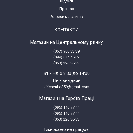
Відгуки
Про нас
Indesit D60TK
Адреси магазинів
Indesit D60TK 37249530000
КОНТАКТИ
Магазин на Центральному ринку
Indesit D61AG
(067) 900 83 39
(099) 014 45 02
Indesit D61AG 37249560000
(063) 226 86 83
Вт - Нд з 8:30 до 14:00
Indesit D61DE
Пн - вихідний
kirichenko359@gmail.com
Indesit D61DE 37249490000
Магазин на Героїв Праці
(095) 110 77 44
Indesit D61DUK
(096) 110 77 44
(063) 226 86 83
Indesit D61DUK 37258040000
Тимчасово не працює.