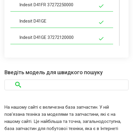
Indesit D41FR 37272250000
Indesit D41GE
Indesit D41GE 37272120000
Indesit D41IT
Indesit D41IT 37271940000
Введіть модель для швидкого пошуку
Indesit D41SP
Indesit D41SP 37272100000
На нашому сайті є величезна база запчастин. У ній
пов'язана техніка за моделями та запчастини, які є на
Indesit D41UK
нашому сайті. Це найбільша та точна, загальнодоступна,
база запчастин для побутової техніки, яка є в Інтернеті