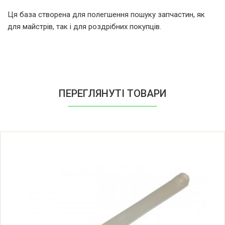
Indesit D41UK 37271950000
Ця база створена для полегшення пошуку запчастин, як
для майстрів, так і для роздрібних покупців.
Indesit D42EU
Indesit D42EU 37272080000
Indesit D42FR
ПЕРЕГЛЯНУТІ ТОВАРИ
Indesit D42FR 37272240000
Indesit D42GE
Indesit D42GE 37272130000
Indesit D42IT
Indesit D42IT 37271930000