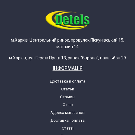
Indesit D6050
Indesit D6050 37183340000
м.Харків, Центральний ринок, провулок Піскунівський 15,
магазин 14
Indesit D6050 37183340100
м.Харків, вул.Героїв Праці 13, ринок "Європа", павільйон 29
Indesit D6050 37183340200
ІНФОРМАЦІЯ
Indesit D6050/1
Доставка и оплата
Статьи
Indesit D6050/1 37183340000
Отзывы
О нас
Адреса магазинов
Indesit D6050/1 37183340100
Доставка і оплата
Статті
Indesit D6050/1 37183340200