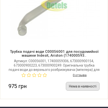
Indesit D42SEU
Indesit D42SEU 37272220000
Indesit D42SP
Трубка подачі води C00056001 для посудомийної
Indesit D42SP 37272110000
машини Indesit, Ariston (174000593..
Артикул: C00056001, 17400059306, 673000900154,
673000900223, 673000900249. Оригінальна трубка
Indesit D42SP 37272110100
подачі води до верхнього розбризкувача (імпелера) для
посудомийної машини Ariston, Hotpoint, Hotpoint-Ariston,
0 отзыва
Indesit, Whirlpool, Kaiser. Виробник: Італія.
Indesit D42SSP
975 грн
Нема в наявності
Indesit D42SSP 37272230000
Indesit D42SSP 37272230100