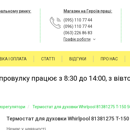
ральному ринку:
Магазин на Героїв праці:
(095) 110 77 44
(096) 110 77 44
(063) 226 86 83
Графік роботи
ВКА І ОПЛАТА
СТАТТІ
ВІДГУКИ
ПРО НАС
ровулку працює з 8:30 до 14:00, з вівт
морегулятори
Термостат для духовки Whirlpool 81381275 T-150 5
Термостат для духовки Whirlpool 81381275 T-150
Немає у наявності