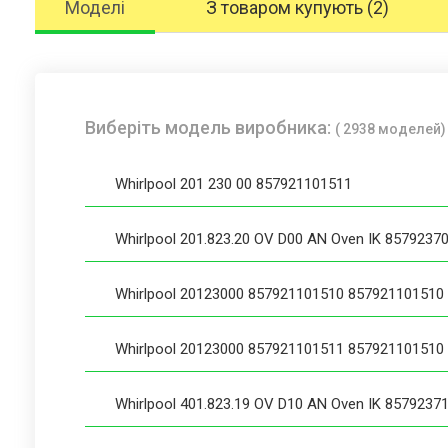
Моделі
З товаром купують (2)
Виберіть модель виробника:
( 2938 моделей)
Whirlpool 201 230 00 857921101511
Whirlpool 201.823.20 OV D00 AN Oven IK 8579237
Whirlpool 20123000 857921101510 857921101510
Whirlpool 20123000 857921101511 857921101510
Whirlpool 401.823.19 OV D10 AN Oven IK 8579237