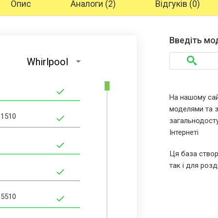
Опис
Аналоги (2)
Відгуків (0)
Введіть мо
Whirlpool
На нашому сайт
моделями та за
01510
загальнодосту
Інтернеті
Ця база створ
так і для розд
15510