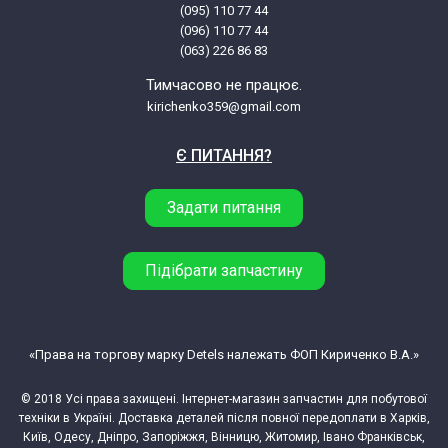
(095) 110 77 44
Fagor 5H414N1 901015529
(096) 110 77 44
(063) 226 86 83
Fagor 5H-414X
Тимчасово не працює.
kirichenko359@gmail.com
Fagor 5H414X 901015253
Є ПИТАННЯ?
Fagor 5H-46 X 901111933
Задати питання
Fagor 5H46X
Підібрати запчастину
Fagor 5H46X 901111933
Fagor 5H-47 X 901112683
«Права на торгову марку Detels належать ФОП Кириченко В.А.»
© 2018 Усі права захищені. Інтернет-магазин запчастин для побутової
Fagor 5H47X
техніки в Україні. Доставка деталей після повної передоплати в Харків,
Київ, Одесу, Дніпро, Запоріжжя, Вінницю, Житомир, Івано Франківськ,