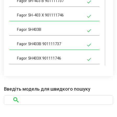
Fagor 5H-403 B 901111737
Fagor 5H-403 X 901111746
Fagor 5H403B
Fagor 5H403B 901111737
Fagor 5H403X 901111746
Fagor 5H-404 B 901111755
Fagor 5H-404 B1 901112111
Введіть модель для швидкого пошуку
Fagor 5H-404 N 901111764
Fagor 5H-404 X 901111773