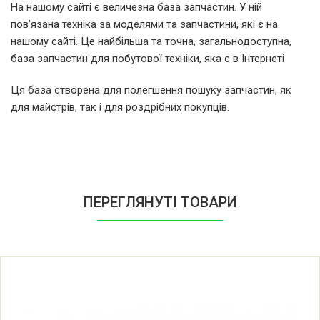
На нашому сайті є величезна база запчастин. У ній
пов'язана техніка за моделями та запчастини, які є на
Fagor 5H-404 X1 901112120
нашому сайті. Це найбільша та точна, загальнодоступна,
база запчастин для побутової техніки, яка є в Інтернеті
Fagor 5H404B
Ця база створена для полегшення пошуку запчастин, як
для майстрів, так і для роздрібних покупців.
Fagor 5H404B 901111755
Fagor 5H404B1
Fagor 5H404B1 901112111
ПЕРЕГЛЯНУТІ ТОВАРИ
Fagor 5H404N 901111764
Fagor 5H404X
Fagor 5H404X 901111773