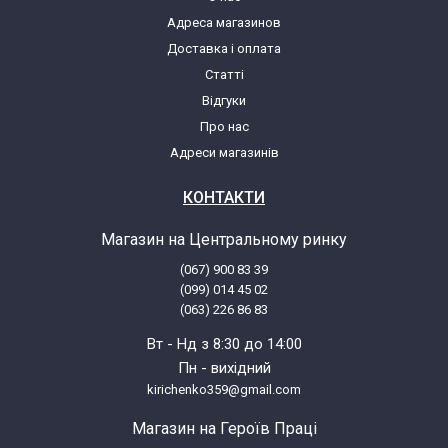
Адреса магазинов
Fagor 5H-414 N1 901015529
Доставка і оплата
Статті
Fagor 5H-414 X 901015253
Відгуки
Про нас
Fagor 5H414B
Адреси магазинів
Fagor 5H414B 901015235
КОНТАКТИ
Магазин на Центральному ринку
Fagor 5H414B1 901015510
(067) 900 83 39
(099) 014 45 02
Fagor 5H414N
(063) 226 86 83
Вт - Нд з 8:30 до 14:00
Fagor 5H414N 901015244
Пн - вихідний
kirichenko359@gmail.com
Fagor 5H414N1
Магазин на Героїв Праці