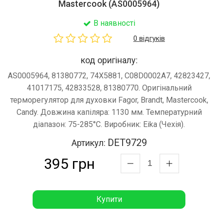
Mastercook (AS0005964)
В наявності
0 відгуків
код оригіналу:
AS0005964, 81380772, 74X5881, C08D0002A7, 42823427,
41017175, 42833528, 81380770. Оригінальний
терморегулятор для духовки Fagor, Brandt, Mastercook,
Candy. Довжина капіляра: 1130 мм. Температурний
діапазон: 75-285°C. Виробник: Eika (Чехія).
DET9729
Артикул:
395 грн
Купити