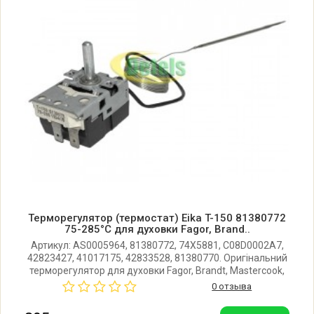
Fagor 5H404X1
Fagor 5H404X1 901112120
Fagor 5H-413 B 901015208
Fagor 5H-413 B1 901015468
Fagor 5H-413 N 901015217
Терморегулятор (термостат) Eika T-150 81380772
Fagor 5H-413 N1 901015477
75-285°C для духовки Fagor, Brand..
Артикул: AS0005964, 81380772, 74X5881, C08D0002A7,
42823427, 41017175, 42833528, 81380770. Оригінальний
Fagor 5H-413 X 901015226
терморегулятор для духовки Fagor, Brandt, Mastercook,
Candy. Довжина капіляра: 1130 мм. Температурний
0 отзыва
діапазон: 75-285°C. Виробник: Eika (Чехія).
Fagor 5H413B 901015208