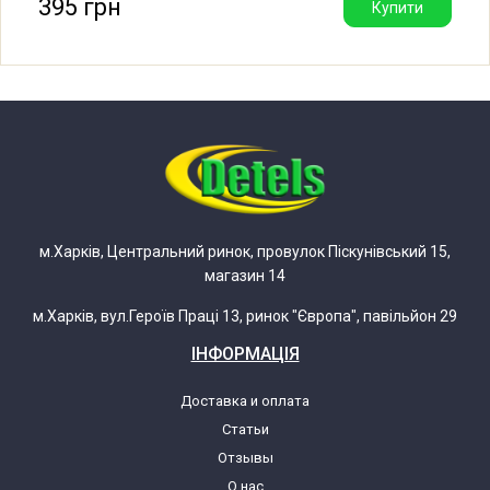
395 грн
Купити
Fagor 5H413B1 901015468
Fagor 5H413N 901015217
Fagor 5H413N1
Fagor 5H413N1 901015477
м.Харків, Центральний ринок, провулок Піскунівський 15,
магазин 14
Fagor 5H413X 901015226
м.Харків, вул.Героїв Праці 13, ринок "Європа", павільйон 29
Fagor 5H-414 B 901015235
ІНФОРМАЦІЯ
Fagor 5H-414 B1 901015510
Доставка и оплата
Статьи
Fagor 5H-414 N 901015244
Отзывы
О нас