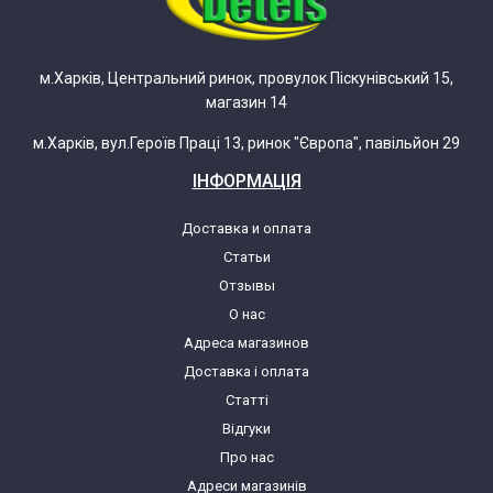
Samsung RH56J69187F/EU
м.Харків, Центральний ринок, провулок Піскунівський 15,
магазин 14
Samsung RH56J6918SL
м.Харків, вул.Героїв Праці 13, ринок "Європа", павільйон 29
Samsung RH56J6918SL/EF
ІНФОРМАЦІЯ
Samsung RH84H95507H
Доставка и оплата
Статьи
Samsung RR16EESW
Отзывы
О нас
Адреса магазинов
Samsung RR18EESW
Доставка і оплата
Статті
Samsung RR18WEMH
Відгуки
Про нас
Samsung RR18WERS
Адреси магазинів