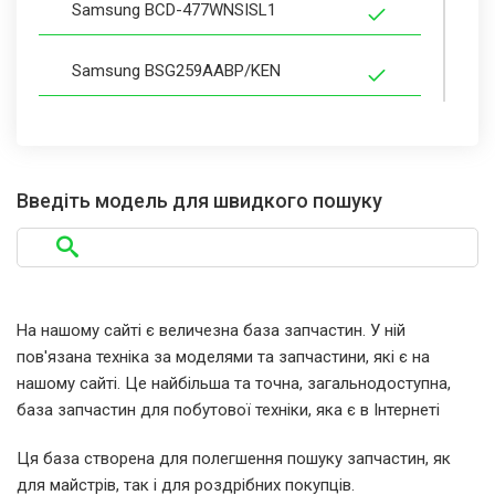
Samsung BCD-477WNSISL1
Samsung BSG259AABP/KEN
Samsung BSG259AARS/KEN
Samsung BSG259AAWP/KEN
Введіть модель для швидкого пошуку
Samsung BSH1DBBP1/A01
Samsung HM10ZHRS
На нашому сайті є величезна база запчастин. У ній
пов'язана техніка за моделями та запчастини, які є на
Samsung HM10ZHSW
нашому сайті. Це найбільша та точна, загальнодоступна,
база запчастин для побутової техніки, яка є в Інтернеті
Samsung HM10ZHTS
Ця база створена для полегшення пошуку запчастин, як
для майстрів, так і для роздрібних покупців.