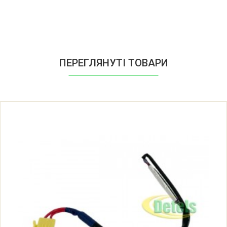
Samsung MASSIMO
Samsung NEXT700LSD
Samsung RH269LBSH/
ПЕРЕГЛЯНУТІ ТОВАРИ
Samsung RH269LBSH/XAA
Samsung RH269LCSH/XAA
Samsung RH2777AT
Samsung RH2777AT/XAA
Samsung RH56J6907SL
Samsung RH56J6907SL/FA