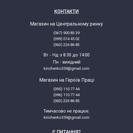
Samsung RR18WESW
КОНТАКТИ
Магазин на Центральному ринку
Samsung RR18WETS
(067) 900 83 39
(099) 014 45 02
Samsung RR19EESW
(063) 226 86 83
Вт - Нд з 8:30 до 14:00
Samsung RR19WEBB
Пн - вихідний
kirichenko359@gmail.com
Samsung RR3582ATCBC/HC
Магазин на Героїв Праці
(095) 110 77 44
Samsung RR3582ATCSR/HC
(096) 110 77 44
(063) 226 86 83
Samsung RR3673STCWW/HC
Тимчасово не працює.
kirichenko359@gmail.com
Samsung RR3773ATCBC
Є ПИТАННЯ?