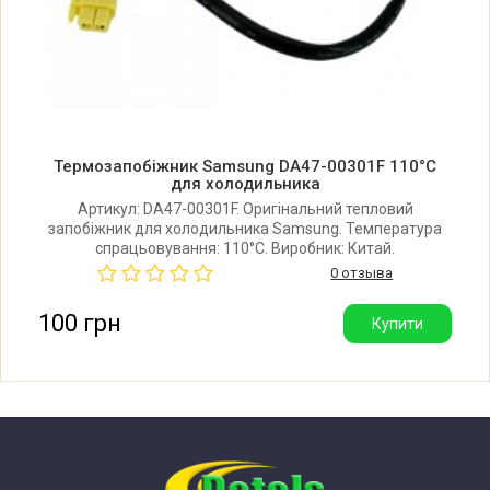
Samsung RH56J6917SL
Samsung RH56J6917SL/EF
Термозапобіжник Samsung DA47-00301F 110°C
Samsung RH56J6917SL/EU
для холодильника
Артикул: DA47-00301F. Оригінальний тепловий
запобіжник для холодильника Samsung. Температура
Samsung RH56J6917SL/TR
спрацьовування: 110°C. Виробник: Китай.
0 отзыва
Samsung RH56J6917SL/ZA
100 грн
Купити
Samsung RH56J6917SLA
Samsung RH56J69187F
Samsung RH56J69187F/EF