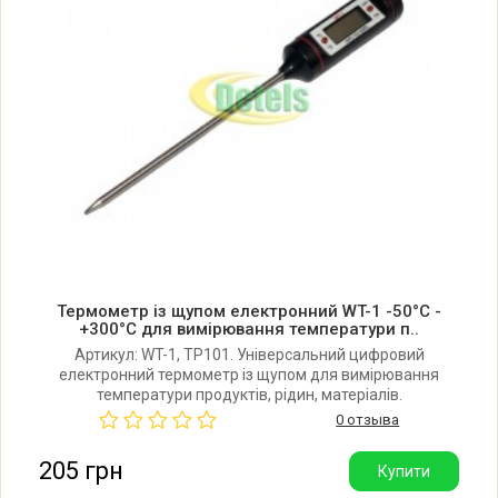
Термометр із щупом електронний WT-1 -50°C -
+300°C для вимірювання температури п..
Артикул: WT-1, TP101. Універсальний цифровий
електронний термометр із щупом для вимірювання
температури продуктів, рідин, матеріалів.
Температурний діапазон: -50 °C - +300 °C. Довжина
0 отзыва
щупа: 108 мм. Живлення: батарейка LR44 (у комплекті).
Виробник: Китай.
205 грн
Купити