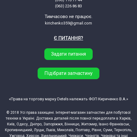
(063) 226 86 83
Тимчасово не працює.
kirichenko359@gmail.com
Є ПИТАННЯ?
Задати питання
Підібрати запчастину
«Права на торгову марку Detels належать ФОП Кириченко В.А.»
© 2018 Усі права захищені. Інтернет-магазин запчастин для побутової
техніки в Україні. Доставка деталей після повної передоплати в Харків,
Київ, Одесу, Дніпро, Запоріжжя, Вінницю, Житомир, Івано Франківськ,
Кропивницький, Луцьк, Львів, Миколаїв, Полтаву, Рівне, Суми, Тернопіль,
Ужгород, Херсон, Хмельницький, Черкаси, Чернігів, Чернівці та інші