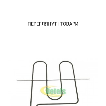
FCGI63022 55046
FCGI67023010
ПЕРЕГЛЯНУТІ ТОВАРИ
FCGI67023010 53512
FCGI67023010 53512
FCGI67153010
FCGW51109 54548
FCGW51159 55774
FCGW520009D 55261