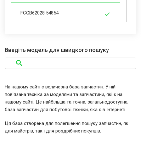
FCGB62028 54854
FCGB62028 54854
FCGB63021 55044
Введіть модель для швидкого пошуку
FCGB63021 55044
FCGB66001010
На нашому сайті є величезна база запчастин. У ній
пов'язана техніка за моделями та запчастини, які є на
FCGB66001010 53809
нашому сайті. Це найбільша та точна, загальнодоступна,
база запчастин для побутової техніки, яка є в Інтернеті
FCGB66001010 53809
Ця база створена для полегшення пошуку запчастин, як
для майстрів, так і для роздрібних покупців.
FCGI63022 55046