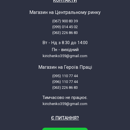
КОНТАКТИ
FCGW53041 54829
Магазин на Центральному ринку
FCGW53120 54309
(067) 900 83 39
(099) 014 45 02
(063) 226 86 83
FCGW53150 55773
Вт - Нд з 8:30 до 14:00
Пн - вихідний
FCGW56012030
kirichenko359@gmail.com
FCGW56012030 53785
Магазин на Героїв Праці
(095) 110 77 44
(096) 110 77 44
FCGW56012030 53785
(063) 226 86 83
Тимчасово не працює.
FCGW56012037
kirichenko359@gmail.com
FCGW56012037 53784
Є ПИТАННЯ?