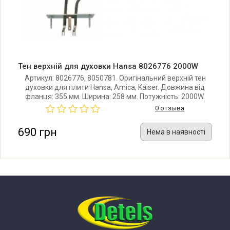
FCGW52009 54932
FCGW52024 54252
Тен верхній для духовки Hansa 8026776 2000W
FCGW52024 54252
Артикул: 8026776, 8050781. Оригінальний верхній тен
духовки для плити Hansa, Amica, Kaiser. Довжина від
фланця: 355 мм. Ширина: 258 мм. Потужність: 2000W.
FCGW52027 54720
Виробник: Backer (Польща).
0 отзыва
FCGW52054 55764
690 грн
Нема в наявності
FCGW52077 54886
FCGW521009 55265
FCGW521109 55264