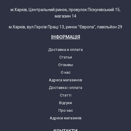
FCGW52157 55772
м.Харків, Центральний ринок, провулок Піскунівський 15,
магазин 14
FCGW52277 54887
м.Харків, вул.Героїв Праці 13, ринок "Європа", павільйон 29
ІНФОРМАЦІЯ
FCGW530019 54933
Доставка и оплата
FCGW53020 54312
Статьи
Отзывы
FCGW53021 54308
О нас
Адреса магазинов
FCGW53022 54310
Доставка і оплата
Статті
FCGW53023 54691
Відгуки
Про нас
FCGW53023 54691
Адреси магазинів