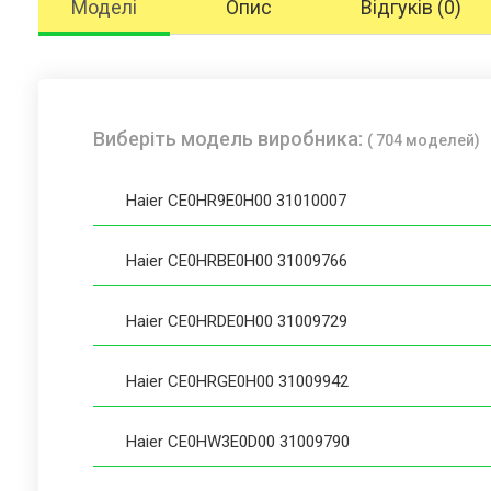
Моделі
Опис
Відгуків (0)
Виберіть модель виробника:
( 704 моделей)
Haier CE0HR9E0H00 31010007
Haier CE0HRBE0H00 31009766
Haier CE0HRDE0H00 31009729
Haier CE0HRGE0H00 31009942
Haier CE0HW3E0D00 31009790