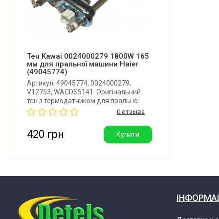
Haier CE0J7ME0H00 31009895
Haier CE0J7UE0H00 31009726
Haier CE0J90E0A00 31009740
Тен Kawai 0024000279 1800W 165
мм для пральної машини Haier
(49045774)
Haier CE0J91E1P00 31009876
Артикул: 49045774, 0024000279,
V12753, WACDS5141. Оригінальний
тен з термодатчиком для пральної
Haier CE0J92E0000 31009960
машини Haier. Довжина: 165 мм.
0 отзыва
Потужність: 1800W. Виробник Kawai
(Китай).
420 грн
Купити
Haier CE0J92E0A00 31009921
Haier CE0J92E0L00 31009998
Haier CE0J93E0000 31009891
ІНФОРМА
Haier CE0J93E0A00 31010002