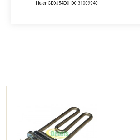
Haier CE0J54E0H00 31009940
Haier CE0J55E0H00 31009957
Haier CE0J5AE0H00 31010033
Haier CE0J5CE0H00 31010039
Haier CE0J70E0L00 31009949
Haier CE0J71E0M00 31009879
Haier CE0J7CE0H00 31009828
Haier CE0J7GE0H00 31009855