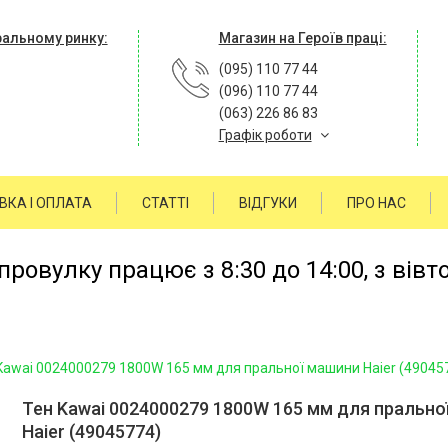
ральному ринку:
Магазин на Героїв праці:
(095) 110 77 44
(096) 110 77 44
(063) 226 86 83
Графік роботи
ВКА І ОПЛАТА
СТАТТІ
ВІДГУКИ
ПРО НАС
ровулку працює з 8:30 до 14:00, з вівт
Kawai 0024000279 1800W 165 мм для пральної машини Haier (49045
Тен Kawai 0024000279 1800W 165 мм для прально
Haier (49045774)