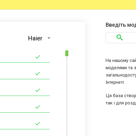
Введіть мо
Haier
На нашому сайт
моделями та за
загальнодосту
Інтернеті
Ця база створ
так і для розд