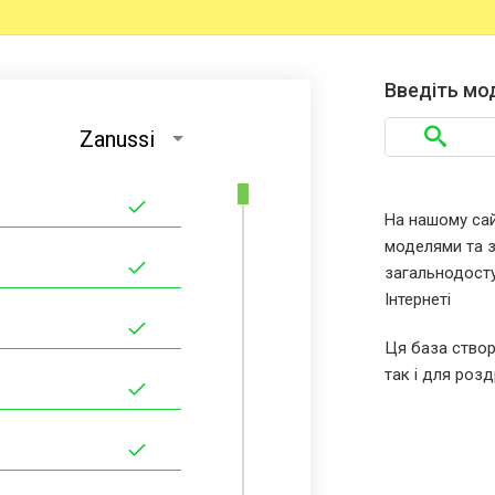
Введіть мо
Zanussi
На нашому сайт
моделями та за
загальнодосту
Інтернеті
Ця база створ
так і для розд