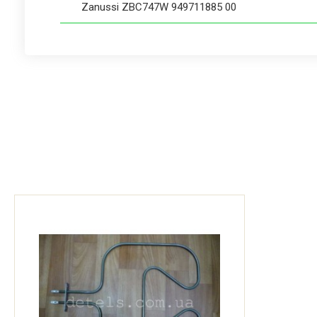
Zanussi ZBC747W 949711885 00
Zanussi ZBC749N 949711693 00
Zanussi ZBC749N 949712210 00
Zanussi ZBM140XK 949711827 00
Zanussi ZBM140XK 949712025 00
Zanussi ZBM140XK-A 949712325 00
Zanussi ZBM755N 949711626 00
Zanussi ZBM755N 949711626 01