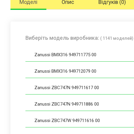
Моделі
Опис
Відгуків (0)
Виберіть модель виробника:
( 1141 моделей)
Zanussi BMX316 949711775 00
Zanussi BMX316 949712079 00
Zanussi ZBC747N 949711617 00
Zanussi ZBC747N 949711886 00
Zanussi ZBC747W 949711616 00