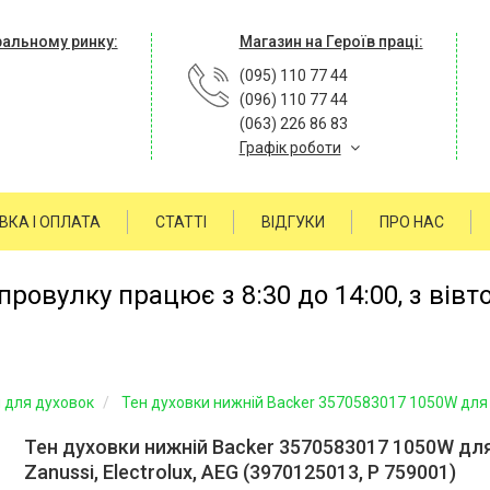
ральному ринку:
Магазин на Героїв праці:
(095) 110 77 44
(096) 110 77 44
(063) 226 86 83
Графік роботи
ВКА І ОПЛАТА
СТАТТІ
ВІДГУКИ
ПРО НАС
ровулку працює з 8:30 до 14:00, з вівт
 для духовок
Тен духовки нижній Backer 3570583017 1050W для п
Тен духовки нижній Backer 3570583017 1050W дл
Zanussi, Electrolux, AEG (3970125013, P 759001)