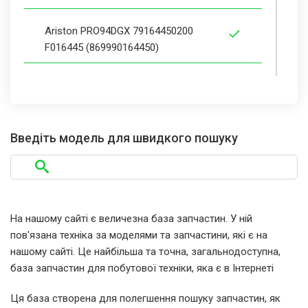
Ariston PRO94DGX 79164450200
F016445 (869990164450)
Ariston PRO94DGX 79164450300
F016445 (869990164450)
Введіть модель для швидкого пошуку
Ariston PRO94DGXUK 79177600000
F017760 (869990177600)
Ariston PRO94DGXUK1 79281520000
F028152 (869990281520)
На нашому сайті є величезна база запчастин. У ній
пов'язана техніка за моделями та запчастини, які є на
Ariston PRO 84 GX 79164460000
нашому сайті. Це найбільша та точна, загальнодоступна,
F016446 (869990164460)
база запчастин для побутової техніки, яка є в Інтернеті
Ця база створена для полегшення пошуку запчастин, як
Ariston PRO 94 DGX 79164450000