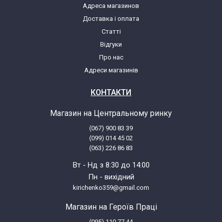
Адреса магазинов
Whirlpool AWF 243/LA (851924329260)
Доставка і оплата
Статті
Whirlpool AWF 244 IG-FR
Відгуки
Про нас
Whirlpool AWF 244 IG-FR
Адреси магазинів
(851924429760)
КОНТАКТИ
Whirlpool AWF 245/BL
Магазин на Центральному ринку
(067) 900 83 39
Whirlpool AWF 245/BL (851924538100)
(099) 014 45 02
(063) 226 86 83
Whirlpool AWF 245/IG
Вт - Нд з 8:30 до 14:00
Пн - вихідний
kirichenko359@gmail.com
Whirlpool AWF 245/IG (851924538030)
Магазин на Героїв Праці
Whirlpool AWF 248 IG
(095) 110 77 44