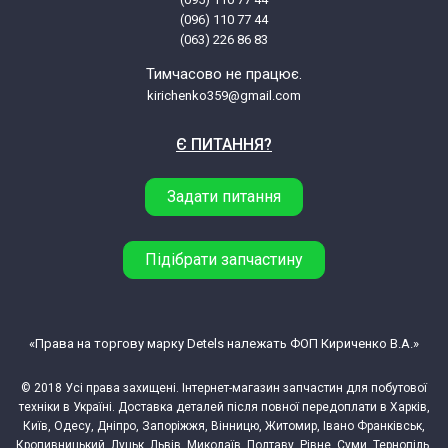
(096) 110 77 44
(063) 226 86 83
Whirlpool AWF 248 IG (851924829760)
Тимчасово не працює.
kirichenko359@gmail.com
Whirlpool AWF 253 AWF 253/IG
Є ПИТАННЯ?
Whirlpool AWF 253 AWF 253/IG
(851925340280)
Задати питання
Whirlpool AWF 254/IG
Підібрати запчастину
Whirlpool AWF 254/IG (851925429760)
«Права на торгову марку Detels належать ФОП Кириченко В.А.»
Whirlpool AWF 255/BL
© 2018 Усі права захищені. Інтернет-магазин запчастин для побутової
Whirlpool AWF 255/BL (851924538000)
техніки в Україні. Доставка деталей після повної передоплати в Харків,
Київ, Одесу, Дніпро, Запоріжжя, Вінницю, Житомир, Івано Франківськ,
Кропивницький, Луцьк, Львів, Миколаїв, Полтаву, Рівне, Суми, Тернопіль,