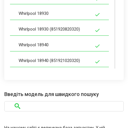
Whirlpool 18930
Whirlpool 18930 (851920820320)
Whirlpool 18940
Whirlpool 18940 (851921020320)
Whirlpool 406.939
Whirlpool 406.939 (851905103500)
Введіть модель для швидкого пошуку
Whirlpool 407.041
Whirlpool 407.041 (851905203500)
На нашому сайті є величезна база запчастин. У ній