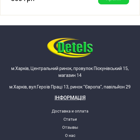
Whirlpool AMIENS 700
Whirlpool AMIENS 700 (851927029260)
Whirlpool AWF 202/ELVI
Whirlpool AWF 202/ELVI
м.Харків, Центральний ринок, провулок Піскунівський 15,
(851920219350)
магазин 14
м.Харків, вул.Героїв Праці 13, ринок "Європа", павільйон 29
Whirlpool AWF 211/BL/IG
ІНФОРМАЦІЯ
Whirlpool AWF 211/BL/IG
Доставка и оплата
(851921138200)
Статьи
Отзывы
Whirlpool AWF 243/LA
О нас