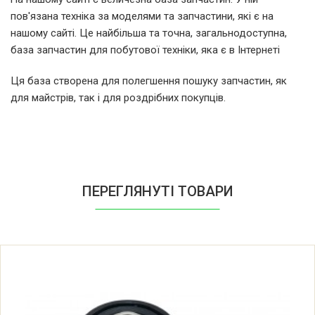
пов'язана техніка за моделями та запчастини, які є на
Whirlpool 407.044
нашому сайті. Це найбільша та точна, загальнодоступна,
база запчастин для побутової техніки, яка є в Інтернеті
Whirlpool 407.044 (851905303500)
Ця база створена для полегшення пошуку запчастин, як
для майстрів, так і для роздрібних покупців.
Whirlpool 408.744
Whirlpool 408.744 (851905003500)
Whirlpool 5 TL 215 A
ПЕРЕГЛЯНУТІ ТОВАРИ
Whirlpool 5 TL 215 A (851921518800)
Whirlpool 5 TL 315 A
Whirlpool 5 TL 315 A (851931518800)