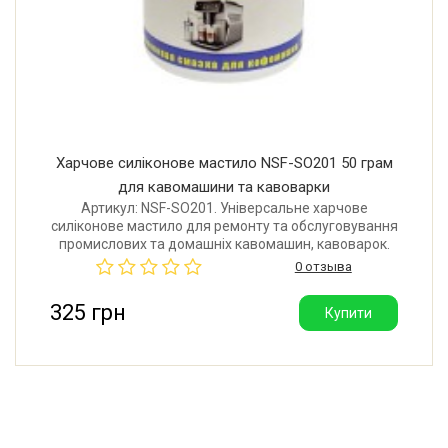
Харчове силіконове мастило NSF-SO201 50 грам
для кавомашини та кавоварки
Артикул: NSF-SO201. Універсальне харчове
силіконове мастило для ремонту та обслуговування
промислових та домашніх кавомашин, кавоварок.
Температурний діапазон: 210°C. Об'єм: 50 грам.
0 отзыва
Виробник: Німеччина.
325 грн
Купити