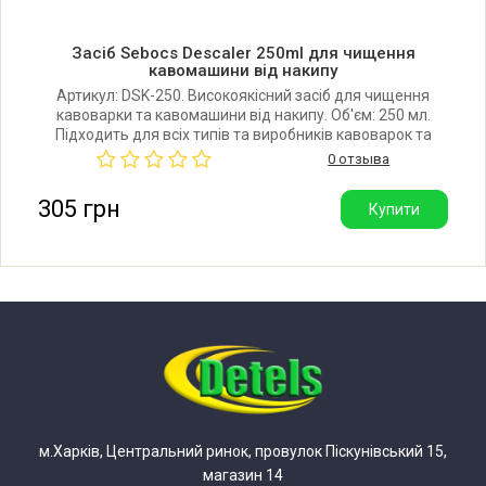
Засіб Sebocs Descaler 250ml для чищення
кавомашини від накипу
Артикул: DSK-250. Високоякісний засіб для чищення
кавоварки та кавомашини від накипу. Об'єм: 250 мл.
Підходить для всіх типів та виробників кавоварок та
кофемашин. Виробник: Sebocs (Норвегія). Інструкція із
0 отзыва
застосування в описі.
305 грн
Купити
м.Харків, Центральний ринок, провулок Піскунівський 15,
магазин 14