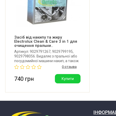
Засіб від накипу та жиру
Electrolux Clean & Care 3 in 1 для
очищення пральни..
Артикул: 9029791267, 9029799195,
9029798056. Видаляє з пральної або
посудомийної машини накип, а також
знежирює її, запобігаючи утворенню
0 отзыва
цвілі та відкладень. В упаковці 12
пакетиків. Виробник: Electrolux (Італія)
740 грн
Купити
ІНФОРМА