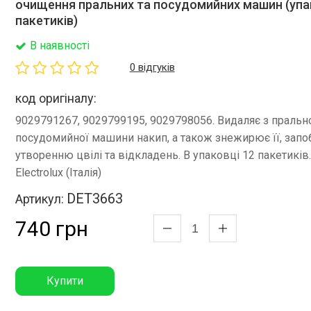
очищення пральних та посудомийних машин (упак
пакетиків)
В наявності
0 відгуків
код оригіналу:
9029791267, 9029799195, 9029798056. Видаляє з прально
посудомийної машини накип, а також знежирює її, запо
утворенню цвілі та відкладень. В упаковці 12 пакетиків
Electrolux (Італія)
DET3663
Артикул:
740 грн
Купити