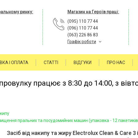
ральному ринку:
Магазин на Героїв праці:
(095) 110 77 44
(096) 110 77 44
(063) 226 86 83
Графік роботи
ВКА І ОПЛАТА
СТАТТІ
ВІДГУКИ
ПРО НАС
ровулку працює з 8:30 до 14:00, з вівт
акипу
ля очищення пральних та посудомийних машин (упаковка - 12 пакетиків
Засіб від накипу та жиру Electrolux Clean & Care 3 