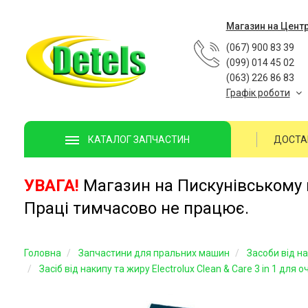
Магазин на Цент
(067) 900 83 39
(099) 014 45 02
(063) 226 86 83
Графік роботи
ДОСТА
КАТАЛОГ ЗАПЧАСТИН
УВАГА!
Магазин на Пискунівському п
Праці тимчасово не працює.
Головна
Запчастини для пральних машин
Засоби від н
Засіб від накипу та жиру Electrolux Clean & Care 3 in 1 д