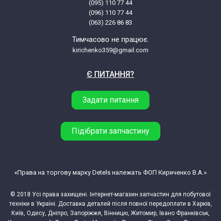
(095) 110 77 44
(096) 110 77 44
(063) 226 86 83
Haier HW50-1002 CE0J2NE0H 31010029
CE0J2NE0H00
Тимчасово не працює.
kirichenko359@gmail.com
Haier HW50-1002D CE0JGBE0H
Є ПИТАННЯ?
31009902 CE0JGBE0H00
Задати питання
Haier HW50-1002W CE0J2HE0H
31009714 CE0J2HE0H00
Підібрати запчастину
Haier HW50-1010 CE0J22E0D 31011485
CE0J22E0D00
«Права на торгову марку Detels належать ФОП Кириченко В.А.»
Haier HW50-1010 CE0J24E0H 31010004
CE0J24E0H00
© 2018 Усі права захищені. Інтернет-магазин запчастин для побутової
техніки в Україні. Доставка деталей після повної передоплати в Харків,
Київ, Одесу, Дніпро, Запоріжжя, Вінницю, Житомир, Івано Франківськ,
Haier HW50-1010A CE0JG8E0H