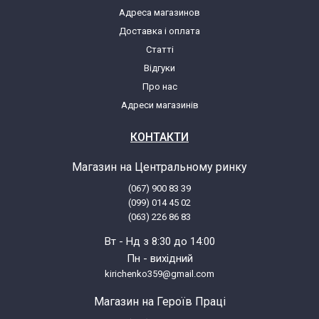
Адреса магазинов
Haier HW-D1470TVE CE0H10E0K
Доставка і оплата
31009933 CE0H10E0K00
Статті
Відгуки
Haier HW-D1470TVEME CE0H10E0H
Про нас
31009706 CE0H10E0H00
Адреси магазинів
Haier HW-F1481-F CE0HR2E02
КОНТАКТИ
31009943 CE0HR2E0200
Магазин на Центральному ринку
Haier HW08-CP1439 CE0JW4E0F
(067) 900 83 39
31009952 CE0JW4E0F00
(099) 014 45 02
(063) 226 86 83
Haier HW08-CPW14639 CE0JW7E0F
Вт - Нд з 8:30 до 14:00
31011468 CE0JW7E0F00
Пн - вихідний
kirichenko359@gmail.com
Haier HW09-14CMF CE0JW7E0A
Магазин на Героїв Праці
31009996 CE0JW7E0A00