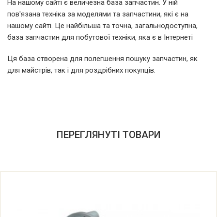
На нашому сайті є величезна база запчастин. У ній
Haier HNS1002A CE0F70E12 31009951
пов'язана техніка за моделями та запчастини, які є на
CE0F70E1200
нашому сайті. Це найбільша та точна, загальнодоступна,
база запчастин для побутової техніки, яка є в Інтернеті
Haier HNS1260TVE CE0G7AE0D
Ця база створена для полегшення пошуку запчастин, як
31009995 CE0G7AE0D00
для майстрів, так і для роздрібних покупців.
Haier HNS1460TVE CE0F70E0E
31009830 CE0F70E0E00
Haier HW-C1260TVE-U CE0GALE01
ПЕРЕГЛЯНУТІ ТОВАРИ
31009831 CE0GALE0100
Haier HW-C1270TVE-U CE0H15E0F
31009716 CE0H15E0F00
Haier HW-C1270TVE ME-U CE0H15E0G
31010011 CE0H15E0G00