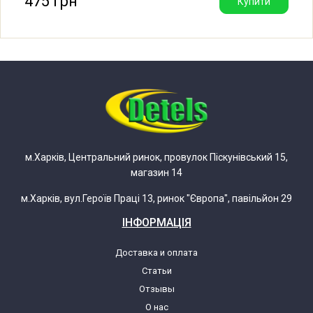
475 грн
Купити
31009825 CE0GJ1E0100
Haier HW-D1260TVE CE0GB7E03
31011520 CE0GB7E0300
Haier HW-D1270TVE CE0H10E0Y
31009707 CE0H10E0Y00
м.Харків, Центральний ринок, провулок Піскунівський 15,
Haier HW-D1270TVE CE0H10E12
магазин 14
31009914 CE0H10E1200
м.Харків, вул.Героїв Праці 13, ринок "Європа", павільйон 29
Haier HW-D1270TVE ME CE0H10E0Z
ІНФОРМАЦІЯ
31009950 CE0H10E0Z00
Доставка и оплата
Статьи
Haier HW-D1470TVE-F CE0H15E0S
Отзывы
31009750 CE0H15E0S00
О нас