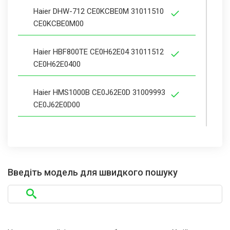
Haier DHW-712 CE0KCBE0M 31011510
CE0KCBE0M00
Haier HBF800TE CE0H62E04 31011512
CE0H62E0400
Haier HMS1000B CE0J62E0D 31009993
CE0J62E0D00
Haier HNS802A 31018805 CE0F70E1400
Haier HNS1000A CE0F8GE0D 31009723
Введіть модель для швидкого пошуку
CE0F8GE0D00
Haier HNS1000B CE0F8BE0D 31009866
CE0F8BE0D00