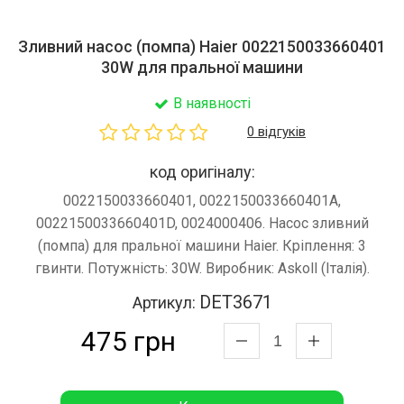
Зливний насос (помпа) Haier 0022150033660401
30W для пральної машини
В наявності
0 відгуків
код оригіналу:
0022150033660401, 0022150033660401A,
0022150033660401D, 0024000406. Насос зливний
(помпа) для пральної машини Haier. Кріплення: 3
гвинти. Потужність: 30W. Виробник: Askoll (Італія).
DET3671
Артикул:
475 грн