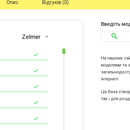
Опис
Відгуків (0)
Введіть мо
Zelmer
На нашому сайт
моделями та за
загальнодосту
Інтернеті
Ця база створ
так і для розд