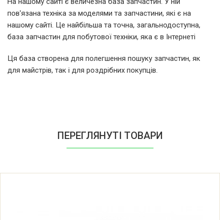
На нашому сайті є величезна база запчастин. У ній
пов'язана техніка за моделями та запчастини, які є на
Ariston AQ102F49FR 80748680200
нашому сайті. Це найбільша та точна, загальнодоступна,
база запчастин для побутової техніки, яка є в Інтернеті
Ariston AQ102F49FR 80748680300
Ця база створена для полегшення пошуку запчастин, як
для майстрів, так і для роздрібних покупців.
Ariston AQ102F49FR 80748680301
Ariston AQ102F49HEU
Ariston AQ102F49HEU 80770140000
ПЕРЕГЛЯНУТІ ТОВАРИ
Ariston AQ102F49HEU 80770140100
Ariston AQ103F49FR
Ariston AQ103F49FR 80838760000