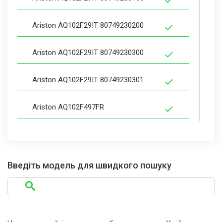
Ariston AQ102F29IT 80749230200
Ariston AQ102F29IT 80749230300
Ariston AQ102F29IT 80749230301
Ariston AQ102F497FR
Ariston AQ102F497FR 80748700100
Ariston AQ102F497FR 80748700200
Введіть модель для швидкого пошуку
Ariston AQ102F49FR
Ariston AQ102F49FR 80748680100