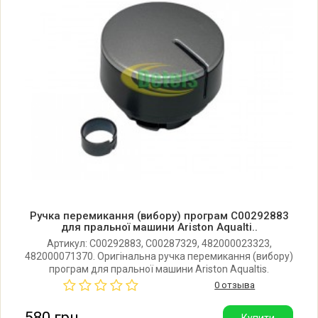
Ariston AQ103F49FR 80838760001
Ariston AQ103F49FR 80838760095
Ariston AQ103F49FR 80838760097
Ariston AQ103F69CEU
Ariston AQ103F69CEU 80776660100
Ручка перемикання (вибору) програм C00292883
Ariston AQ103F69EU
для пральної машини Ariston Aqualti..
Артикул: C00292883, C00287329, 482000023323,
482000071370. Оригінальна ручка перемикання (вибору)
Ariston AQ103F69EU 80766690100
програм для пральної машини Ariston Aqualtis.
Виробник: Італія.
0 отзыва
Ariston AQ104F29EU
580 грн
Купити