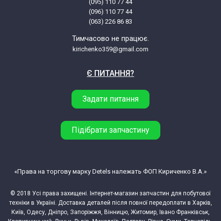
(095) 110 77 44
Ariston AQ113L297EUK 80766790201
(096) 110 77 44
(063) 226 86 83
Ariston AQ113L297EUK 80766790295
Тимчасово не працює.
kirichenko359@gmail.com
Ariston AQ113L297EUK 80766790296
Є ПИТАННЯ?
Ariston AQ114F49DEUK
Задати питання
Ariston AQ114F49DEUK 80827990000
Підібрати запчастину
Ariston AQ114F49DEUK 80827990001
Ariston AQ114F49DEUK 80827990095
«Права на торгову марку Detels належать ФОП Кириченко В.А.»
© 2018 Усі права захищені. Інтернет-магазин запчастин для побутової
Ariston AQ70F05CIS
техніки в Україні. Доставка деталей після повної передоплати в Харків,
Київ, Одесу, Дніпро, Запоріжжя, Вінницю, Житомир, Івано Франківськ,