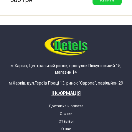
Ariston AQ104F29EU 80858290100
Ariston AQ105F29DIT
Ariston AQ105F29DIT 80827940000
Ariston AQ105F29DIT 80827940095
м.Харків, Центральний ринок, провулок Піскунівський 15,
магазин 14
Ariston AQ113F497EUK
м.Харків, вул.Героїв Праці 13, ринок "Європа", павільйон 29
Ariston AQ113F497EUK 80749130100
ІНФОРМАЦІЯ
Ariston AQ113F497EUK 80749130200
Доставка и оплата
Статьи
Ariston AQ113F497EUK 80749130300
Отзывы
О нас