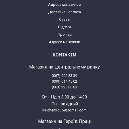
Адреса магазинов
Ariston AQ113F497EUK 80749130301
Доставка і оплата
Статті
Ariston AQ113F497EUK 80749130302
Відгуки
Про нас
Ariston AQ113F497EUK 80749130395
Адреси магазинів
Ariston AQ113F497EUK 80749130397
КОНТАКТИ
Магазин на Центральному ринку
Ariston AQ113L297EUK
(067) 900 83 39
(099) 014 45 02
Ariston AQ113L297EUK 80766790000
(063) 226 86 83
Вт - Нд з 8:30 до 14:00
Ariston AQ113L297EUK 80766790100
Пн - вихідний
kirichenko359@gmail.com
Ariston AQ113L297EUK 80766790200
Магазин на Героїв Праці