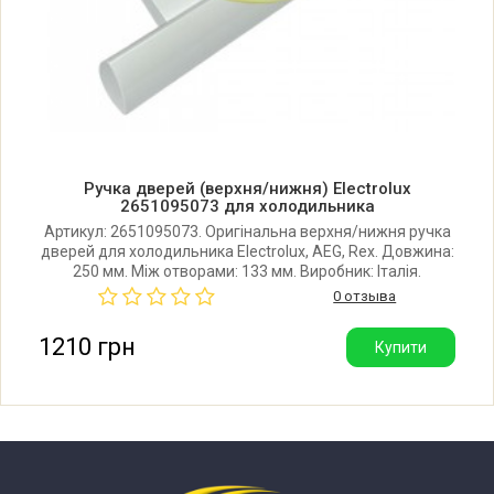
Electrolux EJ2305AOW2 920241417 02
Electrolux EJ2305AOW2 920241417 03
Electrolux EJ2801AOW2
Ручка дверей (верхня/нижня) Electrolux
Electrolux EJ2801AOW2 920241124 00
2651095073 для холодильника
Артикул: 2651095073. Оригінальна верхня/нижня ручка
дверей для холодильника Electrolux, AEG, Rex. Довжина:
Electrolux EJ2801AOW2 920241124 01
250 мм. Між отворами: 133 мм. Виробник: Італія.
0 отзыва
Electrolux EJ2801AOW2 920241124 02
1210 грн
Купити
Electrolux EJ2801AOW2 920241124 03
Electrolux EJ2801AOW2 920241124 04