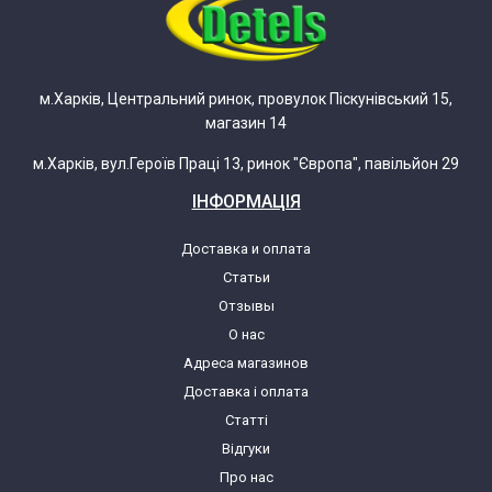
Electrolux EJ2801AOW2 920241124 05
Electrolux EJ2801AOW2 920241124 06
м.Харків, Центральний ринок, провулок Піскунівський 15,
магазин 14
Electrolux EJ2802AOW2
м.Харків, вул.Героїв Праці 13, ринок "Європа", павільйон 29
Electrolux EJ2802AOW2 920241129 00
ІНФОРМАЦІЯ
Electrolux EJ2802AOW2 920241129 01
Доставка и оплата
Статьи
Electrolux EJ2802AOW2 920241129 02
Отзывы
О нас
Адреса магазинов
Electrolux EJ2802AOW2 920241129 03
Доставка і оплата
Статті
Electrolux EJ2802AOW2 920241129 04
Відгуки
Про нас
Electrolux EJ2803AOW2