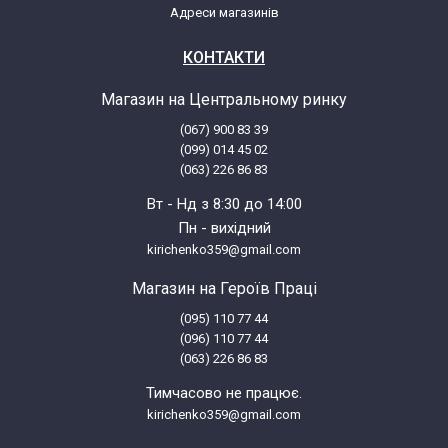
Адреси магазинів
Electrolux EJ2803AOW2 920241128 00
КОНТАКТИ
Магазин на Центральному ринку
Electrolux EJ2803AOW2 920241128 01
(067) 900 83 39
(099) 014 45 02
Electrolux EJ2803AOW2 920241128 02
(063) 226 86 83
Вт - Нд з 8:30 до 14:00
Electrolux EJ2803AOW2 920241128 03
Пн - вихідний
kirichenko359@gmail.com
Electrolux EJ2803AOW2 920241128 04
Магазин на Героїв Праці
(095) 110 77 44
Electrolux EJ2803AOW2 920241128 05
(096) 110 77 44
(063) 226 86 83
Electrolux EJ2823AOW2
Тимчасово не працює.
kirichenko359@gmail.com
Electrolux EJ2823AOW2 920241136 00