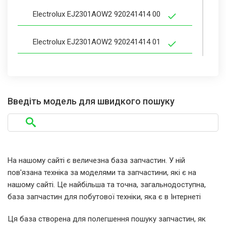
Electrolux EJ2301AOW2 920241414 00
Electrolux EJ2301AOW2 920241414 01
Electrolux EJ2301AOW2 920241414 02
Electrolux EJ2301AOW2 920241414 03
Введіть модель для швидкого пошуку
Electrolux EJ2301AOW2 920241414 04
Electrolux EJ2301AOW2 920241414 05
На нашому сайті є величезна база запчастин. У ній
пов'язана техніка за моделями та запчастини, які є на
Electrolux EJ2302AOW2
нашому сайті. Це найбільша та точна, загальнодоступна,
база запчастин для побутової техніки, яка є в Інтернеті
Electrolux EJ2302AOW2 920241412 00
Ця база створена для полегшення пошуку запчастин, як