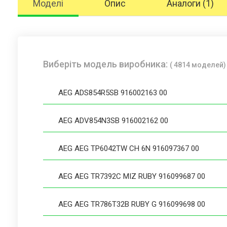
Моделі
Опис
Аналоги (1)
Виберіть модель виробника:
( 4814 моделей)
AEG ADS854R5SB 916002163 00
AEG ADV854N3SB 916002162 00
AEG AEG TP6042TW CH 6N 916097367 00
AEG AEG TR7392C MIZ RUBY 916099687 00
AEG AEG TR786T32B RUBY G 916099698 00