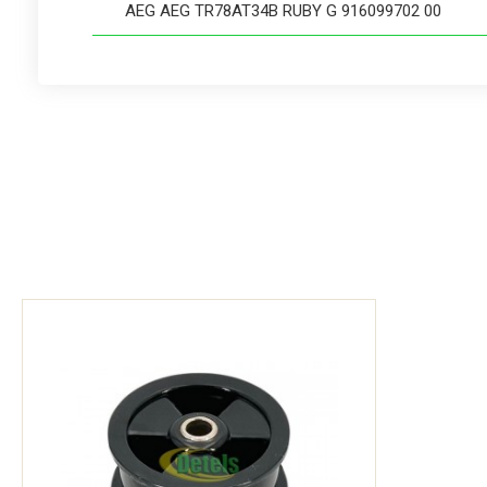
AEG AEG TR78AT34B RUBY G 916099702 00
AEG AEG TX6G821B P1 TDC6 916098649 01
AEG AEG TX7E8R2B P1 E A+ 916099517 00
AEG AT65385IH3 916097784 00
AEG AT65385IH3 916097784 01
AEG AT65385IH3 916097784 02
AEG AT75386AH3 916097436 00
AEG AT75386AH3 916097436 01