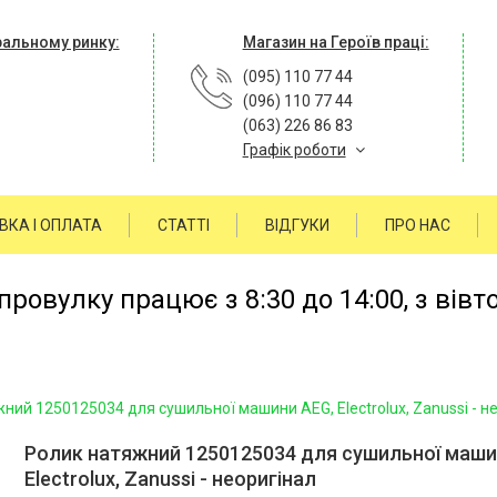
ральному ринку:
Магазин на Героїв праці:
(095) 110 77 44
(096) 110 77 44
(063) 226 86 83
Графік роботи
ВКА І ОПЛАТА
СТАТТІ
ВІДГУКИ
ПРО НАС
ровулку працює з 8:30 до 14:00, з вівт
ний 1250125034 для сушильної машини AEG, Electrolux, Zanussi - н
Ролик натяжний 1250125034 для сушильної маши
Electrolux, Zanussi - неоригінал