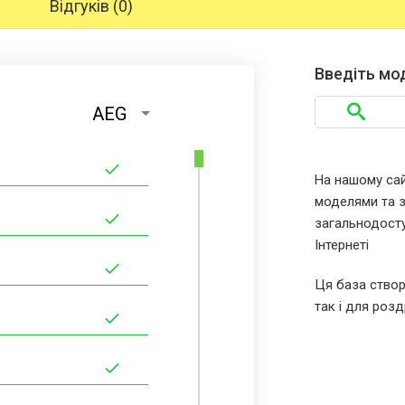
Відгуків (0)
Введіть мо
AEG
На нашому сайт
моделями та за
загальнодосту
Інтернеті
Ця база створ
так і для розд