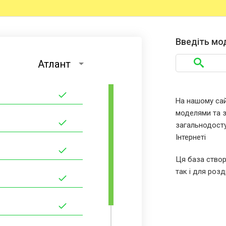
Введіть мо
Атлант
На нашому сайт
моделями та за
загальнодосту
Інтернеті
Ця база створ
так і для розд