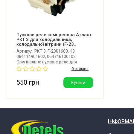
Пускове реле компресора Атлант
РКТ 3 для холодильника,
холодильної вітрини (F-23..
Артикул: РКТ 3, F-2301600, К3
064114901602, 064746100102.
Оригінальне пускове реле для
холодильної шафи-вітрини Атлант.
0 отзыва
Встановлюється на компресори
«Барановичі» СК-200, СКО-200;
550 грн
Купити
"Бірюса"; "Atlant". Виробник: ЗАТ
Атлант (Білорусь).
ІНФОРМА