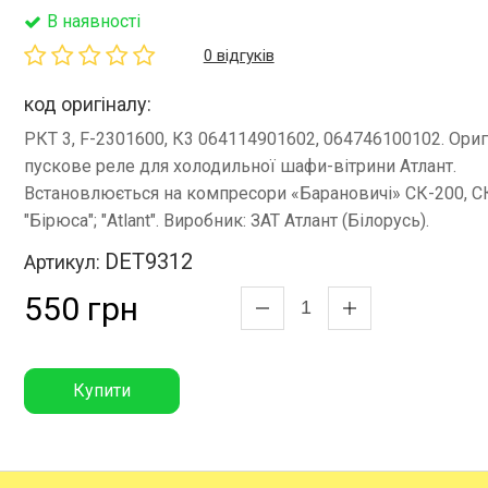
В наявності
0 відгуків
код оригіналу:
РКТ 3, F-2301600, К3 064114901602, 064746100102. Ори
пускове реле для холодильної шафи-вітрини Атлант.
Встановлюється на компресори «Барановичі» СК-200, С
"Бірюса"; "Atlant". Виробник: ЗАТ Атлант (Білорусь).
DET9312
Артикул:
550 грн
Купити