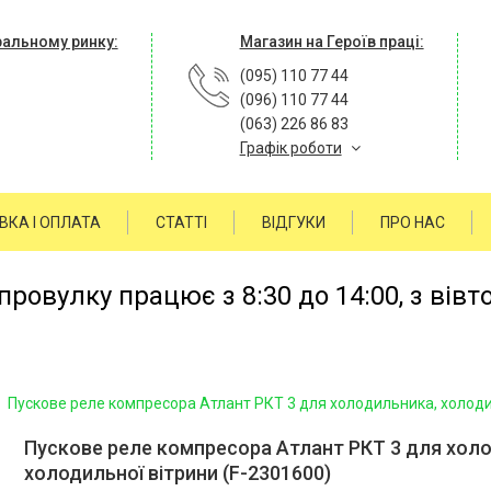
ральному ринку:
Магазин на Героїв праці:
(095) 110 77 44
(096) 110 77 44
(063) 226 86 83
Графік роботи
ВКА І ОПЛАТА
СТАТТІ
ВІДГУКИ
ПРО НАС
ровулку працює з 8:30 до 14:00, з вівт
Пускове реле компресора Атлант РКТ 3 для холодильника, холоди
Пускове реле компресора Атлант РКТ 3 для хол
холодильної вітрини (F-2301600)