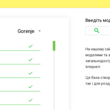
Введіть мо
Gorenje
На нашому сайт
моделями та за
загальнодосту
Інтернеті
Ця база створ
так і для розд