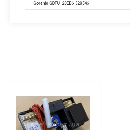
Gorenje GBFU120EB6 328546
Gorenje GBFU150E/V9 249609
Gorenje GBFU50E/V6 264082
Gorenje GBFU50EB6 328529
Gorenje GBFU80E/V9 249606
Gorenje GBU100E/V6 264032
Gorenje GBU150E/V6 264034
Gorenje GBU200E/V9 249615