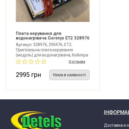
Gorenje GBU50E/V6 264028
Gorenje TGR100E/V6 264024
Gorenje TGR100EB6 328467
Плата керування для
водонагрівача Gorenje ET2 328976
Артикул: 328976, 290476, ET2.
Gorenje TGR120E/V9 249601
Оригінальна плата керування
(модуль) для водонагрівача, бойлера
Gorenje.
0 отзыва
Gorenje TGR150E/V6 264026
2995 грн
Нема в наявності
Gorenje TGR150EB6 328482
Gorenje TGR200E/V9 249604
ІНФОРМА
Gorenje TGR30E/V6 264017
Доставка и 
Gorenje TGR30EB6 328462