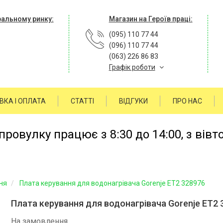
ральному ринку:
Магазин на Героїв праці:
(095) 110 77 44
(096) 110 77 44
(063) 226 86 83
Графік роботи
ВКА І ОПЛАТА
СТАТТІ
ВІДГУКИ
ПРО НАС
ровулку працює з 8:30 до 14:00, з вівт
ня
Плата керування для водонагрівача Gorenje ET2 328976
Плата керування для водонагрівача Gorenje ET2 
На замовлення