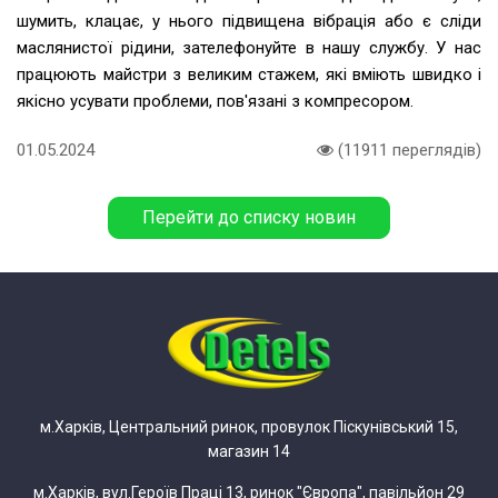
шумить, клацає, у нього підвищена вібрація або є сліди
маслянистої рідини, зателефонуйте в нашу службу. У нас
працюють майстри з великим стажем, які вміють швидко і
якісно усувати проблеми, пов'язані з компресором.
01.05.2024
(11911 переглядів)
Перейти до списку новин
м.Харків, Центральний ринок, провулок Піскунівський 15,
магазин 14
м.Харків, вул.Героїв Праці 13, ринок "Європа", павільйон 29