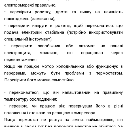
електромережі правильно;
• перевірити розетку, дроти та вилку на наявність
пошкоджень (замикання);
• перевірити напруги в розетці, щоб переконатися, що
подача електрики стабільна (потрібно використовувати
спеціальний інструмент);
• перевірити запобіжник або автомат на панелі
електрощита, можливо, він спрацював через
перевантаження.
Якщо не працює мотор холодильника або функціонує з
перервами, можуть бути проблеми з термостатом.
Перевірити його можна самостійно:
• переконайтеся, що він налаштований на правильну
температуру охолодження;
• перевірте, чи працює він: повернувши його в різні
положення і стежачи за реакцією компресора.
Якщо термостат не реагує на зміни, найімовірніше, він
вийшов з ладу і тут без допомоги майстра не обійтися. За