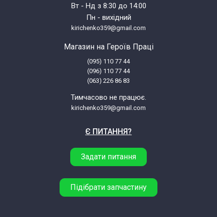
WFF2080NL/11
Вт - Нд з 8:30 до 14:00
Пн - вихідний
kirichenko359@gmail.com
Bosch Siemens EXCLUSIV F 1000
WFF2080SN/01
Магазин на Героїв Праці
(095) 110 77 44
Bosch Siemens EXCLUSIV F 1000
(096) 110 77 44
(063) 226 86 83
WFF2080SN/11
Тимчасово не працює.
kirichenko359@gmail.com
Bosch Siemens EXCLUSIV F 1000
WFF2080TR/01
Є ПИТАННЯ?
Bosch Siemens EXCLUSIV F 1000
Задати питання
WFF2080TR/11
Bosch Siemens EXCLUSIV F 850
Підібрати запчастину
WFF1780/01