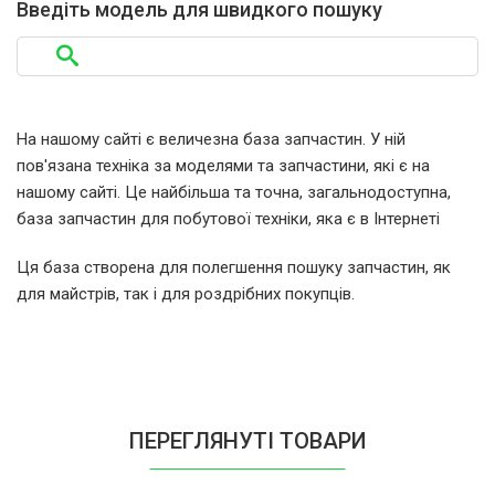
Введіть модель для швидкого пошуку
Bosch Siemens COLE AND PORTER
WM30050II/01
Bosch Siemens COLE AND PORTER
WM30050II/04
На нашому сайті є величезна база запчастин. У ній
пов'язана техніка за моделями та запчастини, які є на
Bosch Siemens EDITION WFK6710/12
нашому сайті. Це найбільша та точна, загальнодоступна,
база запчастин для побутової техніки, яка є в Інтернеті
Bosch Siemens EDITION WFK6710/14
Ця база створена для полегшення пошуку запчастин, як
для майстрів, так і для роздрібних покупців.
Bosch Siemens EXCLUSIV 3830
WFS3830/01
Bosch Siemens EXCLUSIV 3830
WFS3830/02
ПЕРЕГЛЯНУТІ ТОВАРИ
Bosch Siemens EXCLUSIV 4830