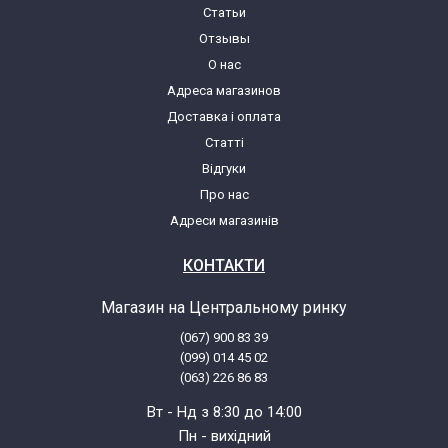
Статьи
Bosch 0752210210(00) BBS2212
Отзывы
О нас
Адреса магазинов
Bosch 0752210211(00) BBS2241
Доставка і оплата
Статті
Bosch 0752210214(00) BBS2202
Відгуки
Про нас
Bosch 0752210216(00) BBS521446
Адреси магазинів
Bosch 0752210231(00) BBS 220311
КОНТАКТИ
Магазин на Центральному ринку
Bosch 0752210233(00) BBS220331
(067) 900 83 39
(099) 014 45 02
Bosch 0752210237(00) BBS221300
(063) 226 86 83
Вт - Нд з 8:30 до 14:00
Bosch 0752210238(00) BBS221335
Пн - вихідний