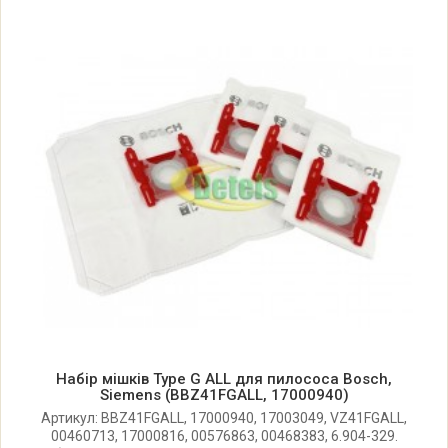
Bosch 0752210168(00) BBS2200
Bosch 0752210169(00) BBS2210
Bosch 0752210170(00) BBS2230
Bosch 0752210171(00) BBS2200
Bosch 0752210172(00) BBS5001
Bosch 0752210191(00) BBS5213
Набір мішків Type G ALL для пилососа Bosch,
Bosch 0752210192(00) BBS581335
Siemens (BBZ41FGALL, 17000940)
Артикул: BBZ41FGALL, 17000940, 17003049, VZ41FGALL,
00460713, 17000816, 00576863, 00468383, 6.904-329.
Bosch 0752210195(00) BBS2210