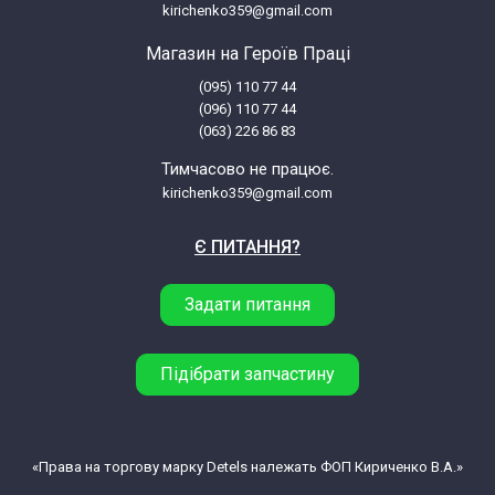
kirichenko359@gmail.com
Bosch 0752210239(00) BBS221346
Магазин на Героїв Праці
(095) 110 77 44
Bosch 0752210240(00) BBS221331
(096) 110 77 44
(063) 226 86 83
Bosch 0752210241(00) BBS223100
Тимчасово не працює.
kirichenko359@gmail.com
Bosch 0752210242(00) BBS223135
Є ПИТАННЯ?
Bosch 0752210243(00) BBS223146
Задати питання
Bosch 0752210244(00) BBS223161
Підібрати запчастину
Bosch 0752210246(00) BBS220356
Bosch 0752210247(00) BBS220321
«Права на торгову марку Detels належать ФОП Кириченко В.А.»