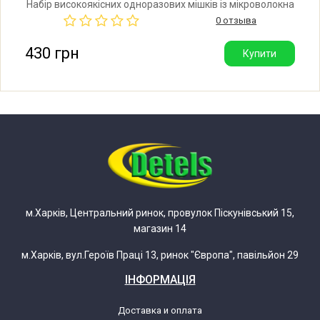
Набір високоякісних одноразових мішків із мікроволокна
для пилососа Bosch, Siemens, Karcher. У наборі: 4 мішки
0 отзыва
та мікрофільтр. Виробник: Туреччина.
Bosch 0752210198(00) BBS581331
430 грн
Купити
Bosch 0752210199(00) BBS2210
Bosch 0752210200(00) BBS2230
Bosch 0752210201(00) BBS2240
Bosch 0752210202(00) BBS500111
м.Харків, Центральний ринок, провулок Піскунівський 15,
магазин 14
Bosch 0752210204(00) BBS581311
м.Харків, вул.Героїв Праці 13, ринок "Європа", павільйон 29
Bosch 0752210208(00) BBS2200
ІНФОРМАЦІЯ
Bosch 0752210209(00) BBS2211
Доставка и оплата