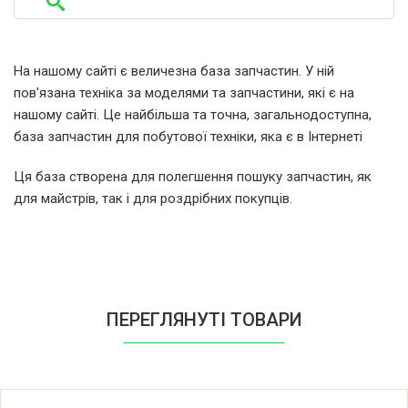
Bosch 0752210152(00) BBS2210
Bosch 0752210153(00) BBS2230
На нашому сайті є величезна база запчастин. У ній
пов'язана техніка за моделями та запчастини, які є на
Bosch 0752210154(00) BBS2200
нашому сайті. Це найбільша та точна, загальнодоступна,
база запчастин для побутової техніки, яка є в Інтернеті
Bosch 0752210155(00) BBS2230
Ця база створена для полегшення пошуку запчастин, як
для майстрів, так і для роздрібних покупців.
Bosch 0752210158(00) BBS5213
Bosch 0752210159(00) BBS5833
Bosch 0752210163(00) BBS2200
ПЕРЕГЛЯНУТІ ТОВАРИ
Bosch 0752210164(00) BBS2210
Bosch 0752210165(00) BBS2230