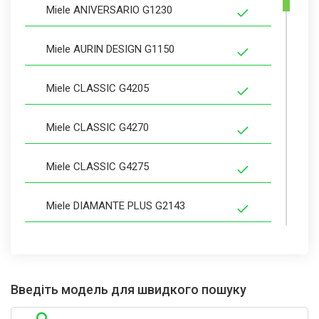
Miele ANIVERSARIO G1230
Miele AURIN DESIGN G1150
Miele CLASSIC G4205
Miele CLASSIC G4270
Miele CLASSIC G4275
Miele DIAMANTE PLUS G2143
Miele DIAMANTE PLUS G2183
Miele EXCELLA G2732
Введіть модель для швидкого пошуку