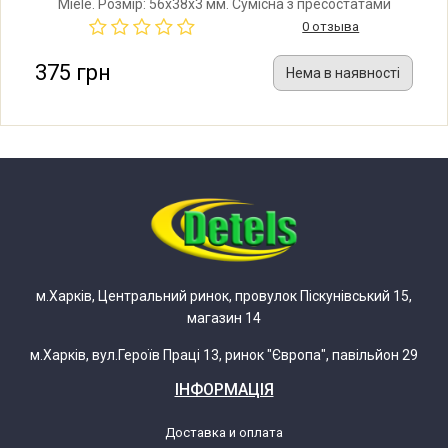
Miele. Розмір: 56x38x3 мм. Сумісна з пресостатами
6996820, 6996821, 6190702, 6190703.
0 отзыва
Miele FUTURA DIMENSION G4580
375 грн
Нема в наявності
Miele FUTURA DIMENSION G5505
Miele FUTURA DIMENSION G5570
Miele FUTURA DIMENSION G5575
Miele FUTURA DIMENSION G5605
м.Харків, Центральний ринок, провулок Піскунівський 15,
магазин 14
Miele FUTURA DIMENSION G5670
м.Харків, вул.Героїв Праці 13, ринок "Європа", павільйон 29
Miele FUTURA DIMENSION G5675
ІНФОРМАЦІЯ
Miele FUTURA DIMENSION G6305
Доставка и оплата