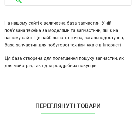
Miele EXTRA CLEAN G4922
Miele FUTURA CLASSIC G4225
На нашому сайті є величезна база запчастин. У ній
пов'язана техніка за моделями та запчастини, які є на
Miele FUTURA CLASSIC G4281
нашому сайті. Це найбільша та точна, загальнодоступна,
база запчастин для побутової техніки, яка є в Інтернеті
Miele FUTURA CLASSIC G4286
Ця база створена для полегшення пошуку запчастин, як
для майстрів, так і для роздрібних покупців.
Miele FUTURA CRYSTAL G5105
Miele FUTURA CRYSTAL G5175
Miele FUTURA CRYSTAL G5225
ПЕРЕГЛЯНУТІ ТОВАРИ
Miele FUTURA CRYSTAL G5285
Miele FUTURA CRYSTAL G6105