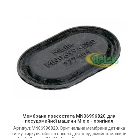
Miele FUTURA CRYSTAL G6165
Miele FUTURA DIAMOND G5915
Miele FUTURA DIAMOND G5975
Miele FUTURA DIAMOND G6915
Miele FUTURA DIAMOND G6985
Miele FUTURA DIMENSION G4500
Мембрана пресостата MN06996820 для
Miele FUTURA DIMENSION G4510
посудомийної машини Miele - оригінал
Артикул: MN06996820. Оригінальна мембрана датчика
тиску циркуляційного насоса для посудомийної машини
Miele FUTURA DIMENSION G4570