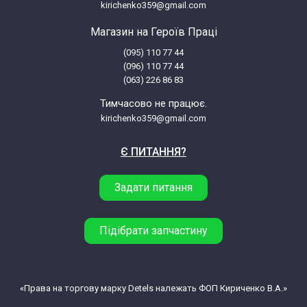
kirichenko359@gmail.com
Miele G 1020 G1020
Магазин на Героїв Праці
(095) 110 77 44
Miele G 1021 G1021
(096) 110 77 44
(063) 226 86 83
Miele G 1022 G1022
Тимчасово не працює.
kirichenko359@gmail.com
Miele G 1023 G1023
Є ПИТАННЯ?
Miele G 1040 G1040
Задати питання
Miele G 1040-60 I SPEZIAL G1040
Підібрати запчастину
Miele G 1041 G1040
Miele G 1042 G1042
«Права на торгову марку Detels належать ФОП Кириченко В.А.»