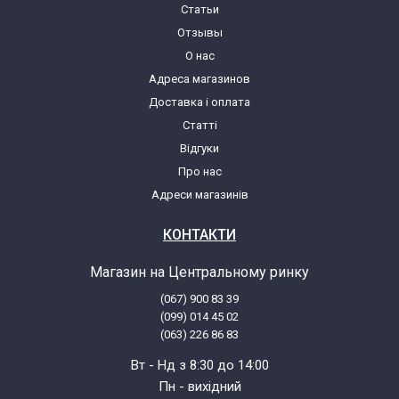
Статьи
Miele FUTURA DIMENSION G6365
Отзывы
О нас
Адреса магазинов
Miele FUTURA DIMENSION PLUS G5705
Доставка і оплата
Статті
Miele FUTURA DIMENSION PLUS G5775
Відгуки
Про нас
Miele FUTURA LUMEN G6505
Адреси магазинів
Miele FUTURA LUMEN G6565
КОНТАКТИ
Магазин на Центральному ринку
Miele FUTURA LUMEN G6595
(067) 900 83 39
(099) 014 45 02
Miele FUTURA TOPAZ G5815
(063) 226 86 83
Вт - Нд з 8:30 до 14:00
Miele FUTURA TOPAZ G5875
Пн - вихідний